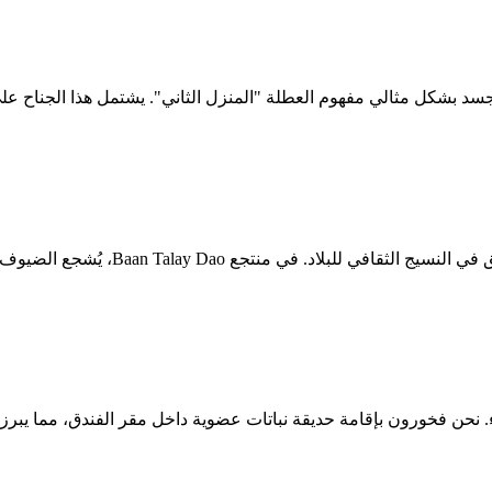
يجسد بشكل مثالي مفهوم العطلة "المنزل الثاني". يشتمل هذا الجناح عل
في منتجع Baan Talay Dao، يُشجع الضيوف على المشاركة في
ء. نحن فخورون بإقامة حديقة نباتات عضوية داخل مقر الفندق، مما يبرز ا