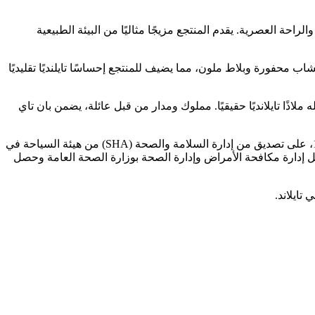
راحة العصرية. يقدم المنتجع مزيجًا مثاليًا من البيئة الطبيعية
D، وتكييف الهواء، وشرفة خاصة. تميز الديكور بأخشاب محفورة وبلاط ملون، مما يضيف للمنتجع إحساسًا تايلنديًا تقليديًا
المنتجع الشاملة، مما يجعله ملاذًا تايلانديًا حقيقيًا. مملوك ومدار من قبل عائلة، يضمن بان تاي
صحة وسلامة النزلاء لها أهمية قصوى في بان تاي داو. حصل المنتجع، بعد إعادة افتتاحه في مايو 2020 عقب الإغلاق الحكومي بسبب كوفيد-19، على تصديق من إدارة السلامة والصحة (SHA) من هيئة السياحة في
مات. كما يتبع المعايير واللوائح الموضوعة من قبل إدارة مكافحة الأمراض وإدارة الصحة بوزارة الصحة العامة وحصل
 تايلاند.