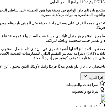
GHA كوفيد-19 لبرامج السفر الطبي
منتجع بان تاي داو، الواقع في مدينة هوا هين الجميلة على شاطئ البحر، ي
والجوية المعاصرة بتأثيرات تايلاندية مميزة.
فريدًا.
ما يميز 
داو تقديم خدمة شخصية ودافئة لنزلائه.
على شهادة تايلاند توقف كوفيد من إدارة الصحة.
باختصار، بان تاي داو يقدم ملاذًا فريدًا وآمنًا لأولئك الذين يبحثون ع
اقرأ المزيد
المراجعات والتقييمات
البرنامج والعضوية
الاتصال بالمزود