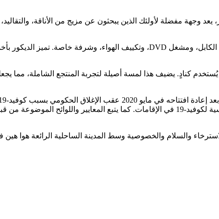
عد وجهة مفضلة لأولئك الذين يبحثون عن مزيج من الأناقة، والتقاليد، وال
تحتوي جميع الغرف على وسائل راحة حديثة مثل الميني بار، وتلفزيون الكابل، ومشغل VD
المنتجع هو منزل تايلاندي من خشب الساج يبلغ عمره 90 عامًا يُستخدم كنادٍ. يضيف هذا لمسة أصيلة لتجربة 
تايلاند (TAT) لالتزامه بمعايير التقييم الذاتي للممارسات الصحية الأساسية لكوفيد-19 في الإقا
ن الاسترخاء والسلام والخصوصية وسط المدينة الساحلية الرائعة هوا هين في