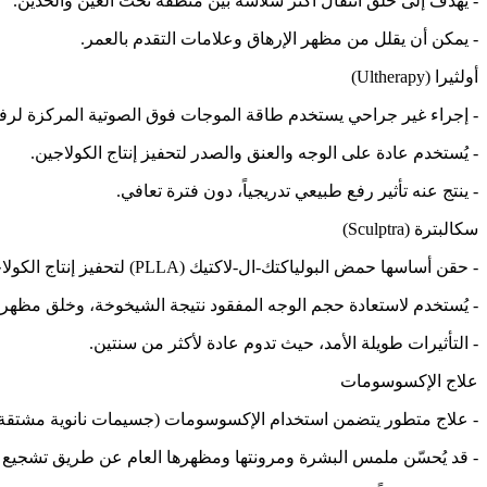
- يهدف إلى خلق انتقال أكثر سلاسة بين منطقة تحت العين والخدين.
- يمكن أن يقلل من مظهر الإرهاق وعلامات التقدم بالعمر.
أولثيرا (Ultherapy)
- إجراء غير جراحي يستخدم طاقة الموجات فوق الصوتية المركزة لرفع
- يُستخدم عادة على الوجه والعنق والصدر لتحفيز إنتاج الكولاجين.
- ينتج عنه تأثير رفع طبيعي تدريجياً، دون فترة تعافي.
سكالبترة (Sculptra)
- حقن أساسها حمض البولياكتك-ال-لاكتيك (PLLA) لتحفيز إنتاج الكولاجين، مما يمنح نتائج تدريجية وطبيعية المظهر.
- يُستخدم لاستعادة حجم الوجه المفقود نتيجة الشيخوخة، وخلق مظهر أك
- التأثيرات طويلة الأمد، حيث تدوم عادة لأكثر من سنتين.
علاج الإكسوسومات
- علاج متطور يتضمن استخدام الإكسوسومات (جسيمات نانوية مشتقة من 
- قد يُحسّن ملمس البشرة ومرونتها ومظهرها العام عن طريق تشجيع ا