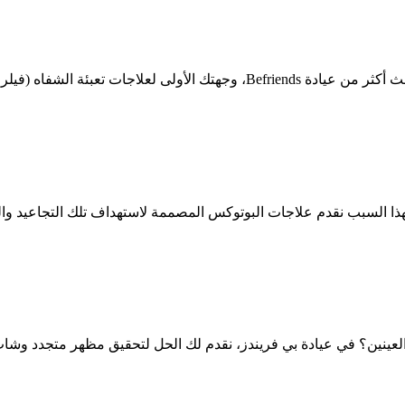
ة الشفاه (فيلر الشفاه) في بانكو
عينين؟ في عيادة بي فريندز، نقدم لك الحل لتحقيق مظهر متجدد وشاب