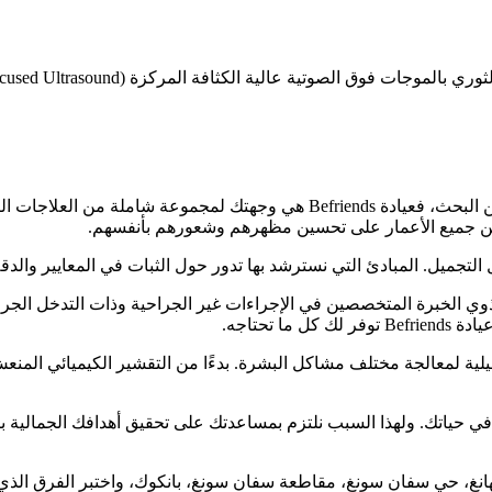
لصوتية عالية الكثافة المركزة (High-Intensity Focused Ultrasound –
ن جميع الأعمار على تحسين مظهرهم وشعورهم بأنفسهم.
ة ذوي الخبرة المتخصصين في الإجراءات غير الجراحية وذات التدخل ا
تحتاجه.
لمعالجة مختلف مشاكل البشرة. بدءًا من التقشير الكيميائي المنعش إلى ا
ور الذي تلعبه في حياتك. ولهذا السبب نلتزم بمساعدتك على تحقيق أهدافك الجمال
ة Befriends في Sammakorn Place، طريق رامخامهانغ، حي سفان سونغ، مقاطعة سفان سونغ، بانك