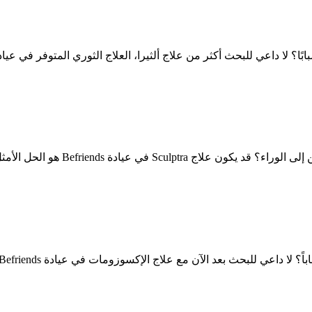
 لا داعي للبحث أكثر من علاج ألثيرا، العلاج الثوري المتوفر في عيادة
Befri هو الحل الأمثل لك! Sculptra هو حشو جل
 الآن مع علاج الإكسوزومات في عيادة Befriends! الإكسوزومات هي حويصلات ص