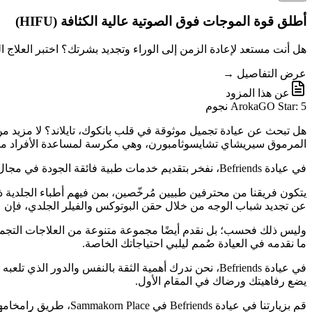
أطلق قوة الموجات فوق الصوتية عالية الكثافة (HIFU)
هل أنت مستعد لإعادة الزمن إلى الوراء وتجديد بشرتك؟ اختبر العلاج الثوري بالموجات فوق ا
عرض التفاصيل →
عن هذا المزود
ArokaGO Star: 5 نجوم
المرموق سيريشاي تشايسوثامبورن، وهي مكرسة لمساعدة الأفراد م
في عيادة Befriends، نفخر بتقديم خدمات طبية فائقة الجودة في مجال التجميل. المبادئ التي نسترشد بها تدور حول الثبات في المعايير والدقة المتناهية، وقبل كل شيء، سلامة ورضا مرضانا الكرام.
يتكون فريقنا من محترفين طبيين مُرخّصين، بمن فيهم أطباء الجلدي
عن تجديد شباب الوجه من خلال حقن البوتوكس والفيلر الجلدي، فإن عيادة Befriends توفر لك كل ما 
وليس ذلك فحسب؛ بل نقدم أيضًا مجموعة متنوعة من العلاجات التجميلية 
ما نقدمه في العيادة صُمم ليلبي احتياجاتك الخاصة.
في عيادة Befriends، نحن ندرك أهمية الثقة بالنفس والد
يضع رفاهيتك ورضاك في المقام الأول.
قم بزيارتنا في عياد