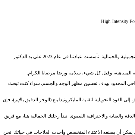
هل تبحث عن عيادة تجميل موثوقة في قلب بانكوك، تايلاند؟ لا مزيد من البحث، فعيادة Befriends هي وجهتك لمجموعة شاملة من العلاجات التجميلية والجمالية. تأسست عيادتنا في عام 2023 على يد الدكتور
لجراحي المحدود بهدف تحسين مظهر الوجه والجسم. سواء كنت تبحث
لقوة التحويلية لتقنية المايكرونيدلينغ (الوخز الدقيق بالإبر)، فإن
ية بالدقة والعناية والاحترافية القصوى. تبدأ رحلتك الجمالية هنا، مع فريق
وك، واختبر الفرق الذي يمكن أن يصنعه الاعتناء المتخصص وأحدث العلاجات في حياتك. نحن