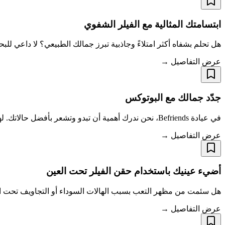
ابتسامتك المثالية مع الفيلر الشفوي
هل تحلم بشفاه أكثر امتلاءً وجاذبية تبرز جمالك الطبيعي؟ لا داعي للبحث أكثر من عيادة Befriends، وجهتك الأولى لعلاجات تعبئ
عرض التفاصيل →
جدّد جمالك مع البوتوكس
في عيادة Befriends، نحن ندرك أهمية أن تبدو وتشعر بأفضل حالاتك. لهذا السبب نقدم علاجات البوتوكس المصممة لاستهداف تلك التجاعيد والخطوط الدقيقة المزعجة،
عرض التفاصيل →
أضيء عينيك باستخدام حقن الفيلر تحت العين
هل سئمت من مظهر التعب بسبب الهالات السوداء أو التجاويف تحت ال
عرض التفاصيل →