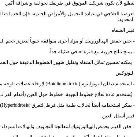
نتطلع لأن نكون شريكك الموثوق في طريقك نحو ثقة وإشراقة أكبر.
لعرضنا العلاجي في عيادة التجميل والأمراض الجلدية، فإن الخدمات ا
المحدود:
فيلر الشفاه
- حقن حمض الهيالورونيك أو مواد أخرى متوافقة حيوياً لتعزيز حجم ال
- يمنح نتائج فورية مع فترة تعافي ضئيلة جداً.
- يمكنه تحسين تماثل الشفاه وتقليل ظهور الخطوط الدقيقة حول الفم.
البوتوكس
- استخدام ذيفان البوتولينوم (Botulinum toxin) لإرخاء عضلات الوجه مؤقتاً، مما يقلل من ظهور التجاعيد والخطوط الدقيقة.
- يُستخدم عادة لعلاج خطوط الجبهة، خطوط حول العين (أقدام الغرا
- يمكن استخدامه أيضاً لحالات طبية مثل فرط التعرق (Hyperhidrosis).
فيلر أسفل العين
- حقن الفيلر بحمض الهيالورونيك لمعالجة التجاويف والهالات السوداء ت