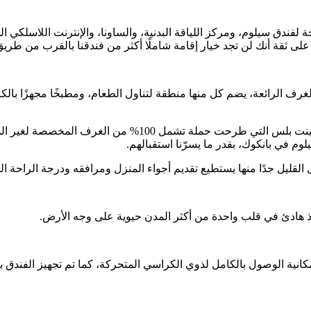
فندق سيلوم، ومركز اللياقة البدنية، والساونا، والإنترنت اللاسلكي ال
لى ثقة أنك لن تجد خيار إقامة شاملًا أكثر من فندقنا بالقرب من طري
غرف الرائعة، يضم كل منها منطقة لتناول الطعام، ومطبخًا مجهزًا بال
علاوة على ذلك، يُعدّ فندق سنتر بوينت بلس سيلوم أول فنادق سن
لوم في بانكوك، بقدر ما يسرّنا استقبالهم.
قليل جدًا منها يستطيع تقديم أجواء المنزل ومرافقه ودرجة الراحة ال
اذ هادئ في قلب واحدة من أكثر المدن حيوية على وجه الأرض.
ن الإقامة إمكانية الوصول بالكامل لذوي الكراسي المتحركة، كما تم تجهيز 