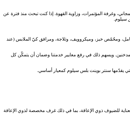
مجاني، وغرفة المؤتمرات، وزاوية القهوة. إذا كنت تبحث منذ فترة عن
ق سيلوم.
كامل، ومحُمّص خبز، وميكروويف، وثلاجة، ومرافق كيّ الملابس (عند
تر بوينت بلس التي طرحت حملة تشمل 100% من الغرف المخصصة لغير المدخنين. ويسهم ذلك في رفع معايير خدمتنا وضمان أن يتمكّن كل
تي يقدّمها سنتر بوينت بلس سيلوم كمعيار أساسي.
الفندق بعناية للضيوف ذوي الإعاقة، بما في ذلك غرف مخصصة لذوي الإعاقة