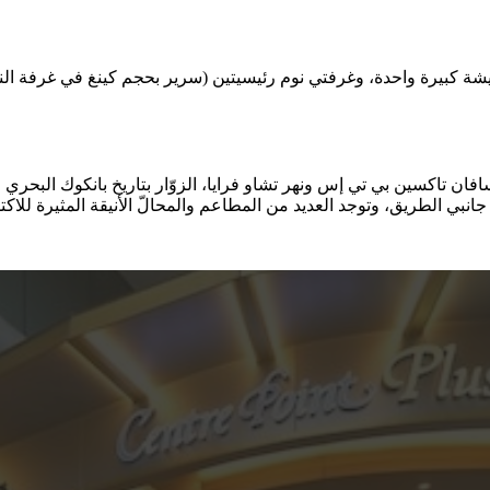
ن تاكسين بي تي إس ونهر تشاو فرايا، الزوّار بتاريخ بانكوك البحري الع
نبي الطريق، وتوجد العديد من المطاعم والمحالّ الأنيقة المثيرة للاك