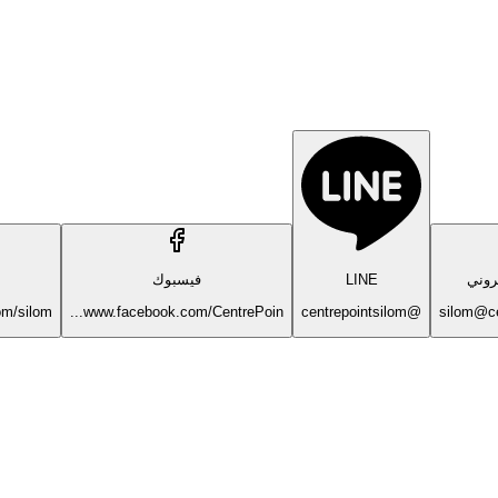
تروني
LINE
فيسبوك
om/silom
www.facebook.com/CentrePoin...
@centrepointsilom
silom@ce