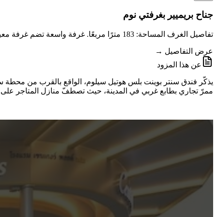
جناح بريميير بغرفتي نوم
تفاصيل الغرف المساحة: 183 مترًا مربعًا. غرفة واسعة تضم غرفة معيشة كبيرة واحدة، وغرفتي نوم رئيسيتين (سرير بحجم كينغ في غرفة النوم الرئيسية وسريران بحجم
عرض التفاصيل →
عن هذا المزود
يذكّر فندق سنتر بوينت بلس هوتيل سيلوم، الواقع بالقرب من محطة سافا
ممرّ تجاري بطابع غربي في المدينة، حيث تصطفّ منازل المتاجر على جا