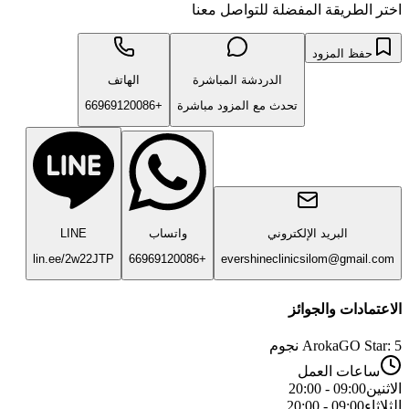
اختر الطريقة المفضلة للتواصل معنا
حفظ المزود
الدردشة المباشرة
الهاتف
تحدث مع المزود مباشرة
+66969120086
البريد الإلكتروني
واتساب
LINE
lin.ee/2w22JTP
+66969120086
evershineclinicsilom@gmail.com
الاعتمادات والجوائز
ArokaGO Star: 5 نجوم
ساعات العمل
الاثنين
09:00 - 20:00
الثلاثاء
09:00 - 20:00