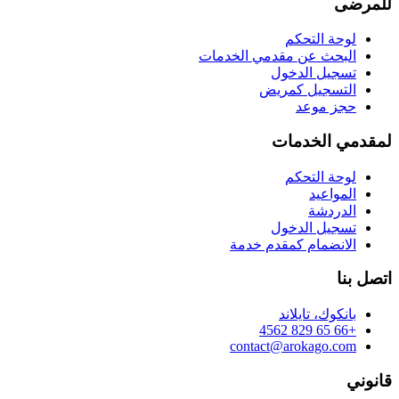
للمرضى
لوحة التحكم
البحث عن مقدمي الخدمات
تسجيل الدخول
التسجيل كمريض
حجز موعد
لمقدمي الخدمات
لوحة التحكم
المواعيد
الدردشة
تسجيل الدخول
الانضمام كمقدم خدمة
اتصل بنا
بانكوك، تايلاند
+66 65 829 4562
contact@arokago.com
قانوني