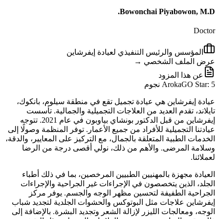
Bowonchai Piyabowon, M.D.
Doctor
المؤسس والرئيس التنفيذي لعيادة إيفرشاين
عرض الملف الشخصي →
عن هذا المزود
ArokaGO Star: 5 نجوم
عيادة إيفرشاين هي عيادة تجميل تقع في منطقة سيلوم، بانكوك،
تايلاند، تقدم العديد من العلاجات التجميلية والجمالية. تأسست
إيفرشاين من قبل الدكتور بونشاي بياوبون في عام 2021. تتوجه
عيادتنا التجميلية للأفراد من جميع الأعمار. توفر المنظمة وصولًا إلى
الخدمات الطبية المتعلقة بالجمال، مع التركيز على المعايير، والدقة،
وسلامة المرضى. والأهم من ذلك، نولي أقصى درجة من الرضا
لعملائنا.
العيادة مجهزة بالمهنيين الطبيين المرخصين، بما في ذلك أطباء
الجلد، الذين يتخصصون في الإجراءات غير الجراحية والإجراءات
الجراحية الطفيفة لتحسين مظهر الوجه والجسم. يوفر مركز
إيفرشاين علاجات مثل البوتوكس والحشوات الجلدية لتجديد شباب
الوجه، ومعالجات الليزر لإزالة الشعر وتجديد البشرة. بالإضافة إلى