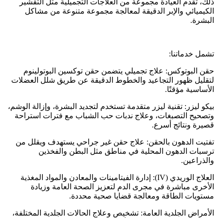
ذلك، تقدم العيادة مجموعة من العلاجات التجميلية مثل التقشير
الكيميائي والإبر الدقيقة لمعالجة مجموعة متنوعة من مشاكل
البشرة.
تشمل خدماتنا:
حقن البوتوكس: علاج تجميلي يتضمن حقن توكسين البوتولينوم
لتقليل ظهور التجاعيد والخطوط الدقيقة عن طريق شلل العضلات
الأساسية مؤقتًا.
بيكو ليزر: تقنية ليزر متقدمة تستخدم لتجديد البشرة، وإزالة الوشم،
وتصحيح التصبغات، وعلاج ندبات حب الشباب مع فترات استراحة
قصيرة ونتائج أسرع.
تفتيت الدهون بالحقن: علاج حقن غير جراحي يستهدف ويقلل من
ترسبات الدهون المحلية في مناطق مثل البطن والفخذين
والذراعين.
العلاج الوريدي (IV): إدارة الفيتامينات والمعادن والمواد المغذية
الأخرى مباشرة في مجرى الدم لتعزيز الصحة العامة وزيادة
مستويات الطاقة ومعالجة قضايا صحية محددة.
الأمراض الجلدية العامة: تشخيص وعلاج الحالات الجلدية المختلفة،