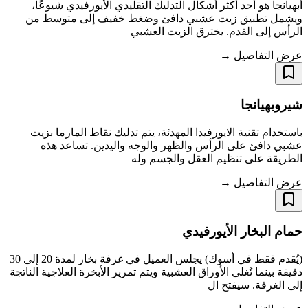
أبهيانجا هو أحد أكثر أشكال التدليك التقليدي الأيورفيدي شيوعًا،
ويشمل تطبيق زيت عشبي دافئ وضغط خفيف إلى متوسط ​​من
الرأس إلى القدم. يخترق الزيت العشبي
عرض التفاصيل →
شيروبهيانجا
باستخدام تقنية الايورفيدا المهدئة، يتم تدليك نقاط المارما بزيت
عشبي دافئ على الرأس والظهر والوجه واليدين. تساعد هذه
الطريقة على تنظيم العقل والجسم وله
عرض التفاصيل →
حمام البخار الأيورفيدي
(يُقدم فقط في أسوك) يجلس العميل في غرفة بخار لمدة 20 إلى 30
دقيقة بينما تُغلى الأوراق العشبية ويتم تمرير الأبخرة العلاجية الناتجة
إلى الغرفة. سيفتح ال