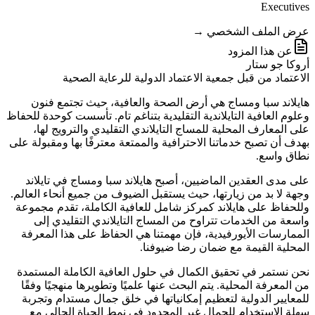
Executives
عرض الملف الشخصي →
عن هذا المزود
أروكا جو ستار
الاعتماد من قبل جمعية الاعتماد الدولية للرعاية الصحية
هايلاند سبا ومساج هي أرض الصحة والعافية، حيث تجتمع فنون
وعلوم العافية التايلاندية التقليدية بتناغم تام. تأسست كوحدة للحفاظ
على المعارف المحلية للمساج التايلاندي التقليدي والترويج لها،
بهدف أن تصبح خدماتنا الاحترافية والممتعة معترفًا بها ومقبولة على
نطاق واسع.
على مدى العقدين الماضيين، أصبح هايلاند سبا ومساج في تايلاند
وجهة لا بد من زيارتها، حيث يستقبل الضيوف من جميع أنحاء العالم.
وللحفاظ على هايلاند كمركز شامل للعافية الكاملة، تقدم مجموعة
واسعة من الخدمات تتراوح من المساج التايلاندي التقليدي إلى
الممارسات الأيورفيدية، فإن مهمتنا هي الحفاظ على هذا المعرفة
المحلية القيمة مع ضمان رضا ضيوفنا.
نحن نستمر في تحقيق الكمال في حلول العافية الكاملة المستمدة
من المعرفة المحلية. يتم البحث عنها علميًا وتطويرها منهجيًا وفقًا
للمعايير الدولية لتعظيم إمكانياتها في خلق جمال مستدام وتجربة
سهلة الاستخدام للجمال غير المحدود في نمط الحياة الحالي مع