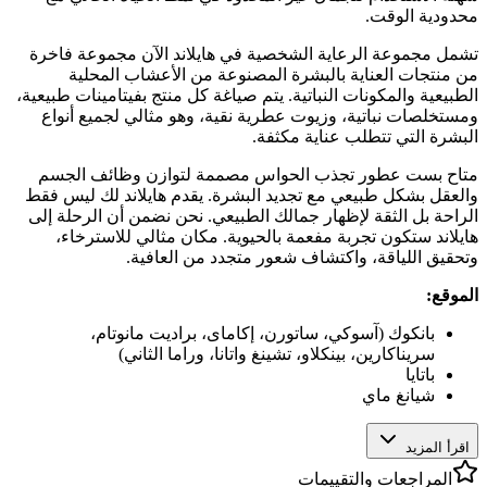
محدودية الوقت.
تشمل مجموعة الرعاية الشخصية في هايلاند الآن مجموعة فاخرة
من منتجات العناية بالبشرة المصنوعة من الأعشاب المحلية
الطبيعية والمكونات النباتية. يتم صياغة كل منتج بفيتامينات طبيعية،
ومستخلصات نباتية، وزيوت عطرية نقية، وهو مثالي لجميع أنواع
البشرة التي تتطلب عناية مكثفة.
متاح بست عطور تجذب الحواس مصممة لتوازن وظائف الجسم
والعقل بشكل طبيعي مع تجديد البشرة. يقدم هايلاند لك ليس فقط
الراحة بل الثقة لإظهار جمالك الطبيعي. نحن نضمن أن الرحلة إلى
هايلاند ستكون تجربة مفعمة بالحيوية. مكان مثالي للاسترخاء،
وتحقيق اللياقة، واكتشاف شعور متجدد من العافية.
الموقع:
بانكوك (آسوكي، ساتورن، إكاماى، براديت مانوتام،
سريناكارين، بينكلاو، تشينغ واتانا، وراما الثاني)
باتايا
شيانغ ماي
اقرأ المزيد
المراجعات والتقييمات