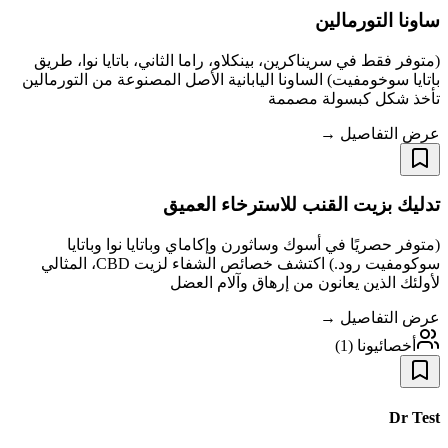
ساونا التورمالين
(متوفر فقط في سريناكرين، بينكلاو، راما الثاني، باتايا نوا، طريق
باتايا سوخومفيت) الساونا اليابانية الأصل المصنوعة من التورمالين
تأخذ شكل كبسولة مصممة
عرض التفاصيل →
تدليك بزيت القنب للاسترخاء العميق
(متوفر حصريًا في أسوك وساثورن وإكاماي وباتايا نوا وباتايا
سوكومفيت رود.) اكتشف خصائص الشفاء لزيت CBD، المثالي
لأولئك الذين يعانون من إرهاق وآلام العضل
عرض التفاصيل →
أخصائيونا
(
1
)
Dr Test