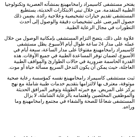
يفتخر مستشفى كاسيمراد رامخامهينغ بمنشآته العصرية وتكنولوجيا
الطبية المتقدمة. من خلال تبني الابتكارات الحديثة، يستطيع
المستشفى تقديم خيارات تشخيصية وعلاجية رائدة. يضمن ذلك
حصول المرضى على تشخيصات دقيقة والوصول إلى أحدث
التطورات في مجال الرعاية الطبية.
علاوة على ذلك، يتضح التزام المستشفى بإمكانية الوصول من خلال
عمله على مدار 24 ساعة طوال أيام الأسبوع. يظل مستشفى
كاسيمراد رامخامهينغ مفتوحًا على مدار الساعة، سبعة أيام في
الأسبوع، لضمان توفر المساعدة الطبية في جميع الأوقات. هذه
القدرة الحاسمة ضرورية في حالات الطوارئ والمواقف الطبية
العاجلة، حيث يمكن أن يكون التدخل السريع مسألة حياة أو موت.
ثبت مستشفى كاسيمراد رامخامهينغ نفسه كمؤسسة رعاية صحية
موثوقة، معترف بها لالتزامها بتقديم خدمات طبية شاملة مع نهج
يركز على المريض. مع خبرته الطويلة وتوفير المرافق الحديثة
والموظفين المخلصين واهتمامه بالرعاية الشاملة، لا يزال
المستشفى شعاعًا للصحة والشفاء في مجتمع رامخامهينغ وما
وراءه.