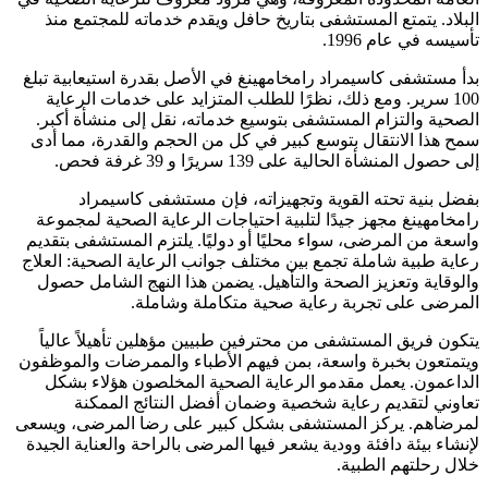
البلاد. يتمتع المستشفى بتاريخ حافل ويقدم خدماته للمجتمع منذ
تأسيسه في عام 1996.
بدأ مستشفى كاسيمراد رامخامهينغ في الأصل بقدرة استيعابية تبلغ
100 سرير. ومع ذلك، نظرًا للطلب المتزايد على خدمات الرعاية
الصحية والتزام المستشفى بتوسيع خدماته، نقل إلى منشأة أكبر.
سمح هذا الانتقال بتوسع كبير في كل من الحجم والقدرة، مما أدى
إلى حصول المنشأة الحالية على 139 سريرًا و 39 غرفة فحص.
بفضل بنية تحته القوية وتجهيزاته، فإن مستشفى كاسيمراد
رامخامهينغ مجهز جيدًا لتلبية احتياجات الرعاية الصحية لمجموعة
واسعة من المرضى، سواء محليًا أو دوليًا. يلتزم المستشفى بتقديم
رعاية طبية شاملة تجمع بين مختلف جوانب الرعاية الصحية: العلاج
والوقاية وتعزيز الصحة والتأهيل. يضمن هذا النهج الشامل حصول
المرضى على تجربة رعاية صحية متكاملة وشاملة.
يتكون فريق المستشفى من محترفين طبيين مؤهلين تأهيلاً عالياً
ويتمتعون بخبرة واسعة، بمن فيهم الأطباء والممرضات والموظفون
الداعمون. يعمل مقدمو الرعاية الصحية المخلصون هؤلاء بشكل
تعاوني لتقديم رعاية شخصية وضمان أفضل النتائج الممكنة
لمرضاهم. يركز المستشفى بشكل كبير على رضا المرضى، ويسعى
لإنشاء بيئة دافئة وودية يشعر فيها المرضى بالراحة والعناية الجيدة
خلال رحلتهم الطبية.