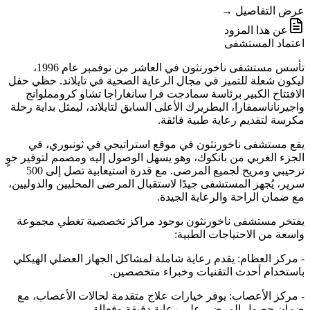
عرض التفاصيل →
عن هذا المزود
اعتماد المستشفى
تأسس مستشفى ناخورنثون في العاشر من نوفمبر عام 1996،
ليكون شعلة للتميز في مجال الرعاية الصحية في تايلاند. حظي حفل
الافتتاح الكبير برئاسة سمادجت فرا سانغاراجا تشاو كرومملوانج
واجيرناناسمفارا، البطريرك الأعلى السابق لتايلاند، ليمثل بداية رحلة
مكرسة لتقديم رعاية طبية فائقة.
يقع مستشفى ناخورنثون في موقع استراتيجي في ثونبوري، في
الجزء الغربي من بانكوك، وهو يسهل الوصول إليه ومصمم لتوفير جوٍ
ترحيبي ومريح لجميع المرضى. مع قدرة استيعابية تصل إلى 500
سرير، يُجهز المستشفى جيدًا لاستقبال المرضى المحليين والدوليين،
مع ضمان الراحة والرعاية الجيدة.
يفتخر مستشفى ناخورنثون بوجود مراكز تخصصية تغطي مجموعة
واسعة من الاحتياجات الطبية:
- مركز العظام: يقدم رعاية شاملة لمشاكل الجهاز العضلي الهيكلي
باستخدام أحدث التقنيات وخبراء متخصصين.
- مركز الأعصاب: يوفر خيارات علاج متقدمة لحالات الأعصاب، مع
ضمان حصول المرضى على رعاية دقيقة وفعالة.