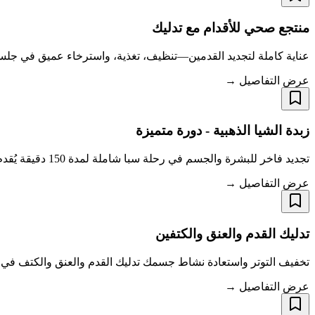
منتجع صحي للأقدام مع تدليك
عناية كاملة لتجديد القدمين—تنظيف، تغذية، واسترخاء عميق في جلسة و
عرض التفاصيل →
زبدة الشيا الذهبية - دورة متميزة
تجديد فاخر للبشرة والجسم في رحلة سبا شاملة لمدة 150 دقيقة يُقدم دورة زبدة الشيا بريميوم جولد في سبا ناتابات ريلاكس أسلوب رفاهية لا مثيل له في العناية
عرض التفاصيل →
تدليك القدم والعنق والكتفين
تخفيف التوتر واستعادة نشاط جسمك تدليك القدم والعنق والكتف في نا
عرض التفاصيل →