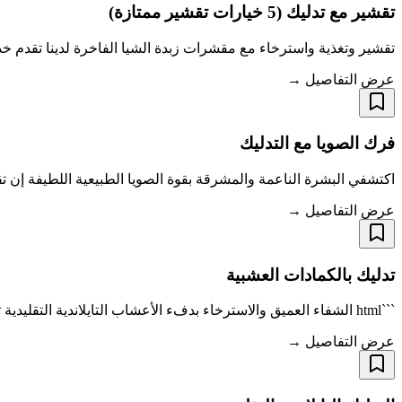
تقشير مع تدليك (5 خيارات تقشير ممتازة)
تقشير وتغذية واسترخاء مع مقشرات زبدة الشيا الفاخرة لدينا تقدم خ
عرض التفاصيل →
فرك الصويا مع التدليك
اكتشفي البشرة الناعمة والمشرقة بقوة الصويا الطبيعية اللطيفة إن ت
عرض التفاصيل →
تدليك بالكمادات العشبية
```html الشفاء العميق والاسترخاء بدفء الأعشاب التايلاندية التقليدية تعتبر مساج كمادات الأعشاب في ناتابات ريلاكس سبا علاجًا تايلانديًا تقليديًا يستخدم
عرض التفاصيل →