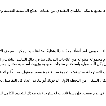
جمع تدليكنا التايلندي التقليدي بين تقنيات العلاج التايلندية القديمة 
الطبيعي. لقد أنشأنا ملاذًا هادئًا ونظيفًا وخاصًا حيث يمكن للضيوف
جموعة متنوعة من علاجات التدليك، بما في ذلك التدليك التايلاندي الت
بكل التفاصيل، باستخدام منتجات طبيعية وزيوت أساسية مختارة بعناية ل
ابات للاسترخاء، ستستمتع بتجربة سبا فاخرة بسعر معقول، محاطًا برائح
لشفاء. من اللحظة الأولى لدخولك أبوابنا، تم إعداد كل التفاصيل بعنا
 في يوم صعب، فإن سبا ناتابات للاسترخاء هو ملاذك للتجديد الكامل ل