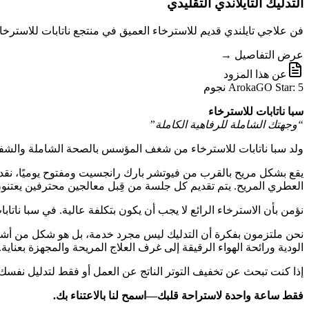
التدليك التايلاندي التقليدي
فن علاجي تايلندي قديم للاسترخاء العميق في منتجع ناتابات للاسترخاء، ي
عرض التفاصيل →
عن هذا المزود
ArokaGO Star: 5 نجوم
سبا ناتابات للاسترخاء
“وجهتك الشاملة للرفاهية الكاملة”
ولد سبا ناتابات للاسترخاء من شغف المؤسس بالصحة الشاملة والشفاء 
يقع بشكل مريح بالقرب من فيوتشر بارك رانجسيت ومفتوح يوميًا، نقدم م
العطري المريح. يتم تقديم كل جلسة من قِبل معالجين محترفين يعتنون 
نؤمن بأن الاسترخاء الرائع لا يجب أن يكون بتكلفة عالية. في سبا نات
نحن ملتزمون بفكرة أن التدليك ليس مجرد خدمة، بل هو شكل من أشكال ا
الودية ورائحة الهواء الرقيقة إلى غرف العلاج المريحة والمجهزة بعناية.
إذا كنت تبحث عن تخفيف التوتر الناتج عن العمل أو فقط لتدليل نفسك
فقط ساعة واحدة لاستراحة قلبك—اسمح لنا بالاعتناء بك.