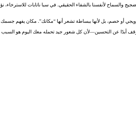
لضجيج والسماح لأنفسنا بالشفاء الحقيقي. في سبا ناتابات للاسترخاء، نؤم
ي أو خصم، بل لأنها ببساطة تشعر أنها “مكانك”. مكان يفهم جسمك ال
نتوقف أبدًا عن التحسين—لأن كل شعور جيد تحمله معك اليوم هو السبب ا