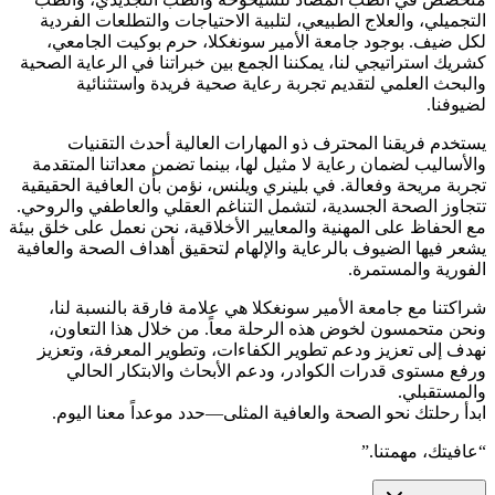
التجميلي، والعلاج الطبيعي، لتلبية الاحتياجات والتطلعات الفردية
لكل ضيف. بوجود جامعة الأمير سونغكلا، حرم بوكيت الجامعي،
كشريك استراتيجي لنا، يمكننا الجمع بين خبراتنا في الرعاية الصحية
والبحث العلمي لتقديم تجربة رعاية صحية فريدة واستثنائية
لضيوفنا.
يستخدم فريقنا المحترف ذو المهارات العالية أحدث التقنيات
والأساليب لضمان رعاية لا مثيل لها، بينما تضمن معداتنا المتقدمة
تجربة مريحة وفعالة. في بلينري ويلنس، نؤمن بأن العافية الحقيقية
تتجاوز الصحة الجسدية، لتشمل التناغم العقلي والعاطفي والروحي.
مع الحفاظ على المهنية والمعايير الأخلاقية، نحن نعمل على خلق بيئة
يشعر فيها الضيوف بالرعاية والإلهام لتحقيق أهداف الصحة والعافية
الفورية والمستمرة.
شراكتنا مع جامعة الأمير سونغكلا هي علامة فارقة بالنسبة لنا،
ونحن متحمسون لخوض هذه الرحلة معاً. من خلال هذا التعاون،
نهدف إلى تعزيز ودعم تطوير الكفاءات، وتطوير المعرفة، وتعزيز
ورفع مستوى قدرات الكوادر، ودعم الأبحاث والابتكار الحالي
والمستقبلي.
ابدأ رحلتك نحو الصحة والعافية المثلى—حدد موعداً معنا اليوم.
“عافيتك، مهمتنا.”