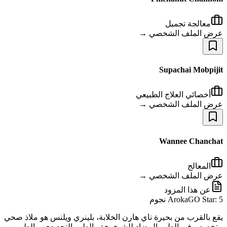
معالجة تجميل
عرض الملف الشخصي →
Supachai Mobpijit
أخصائي العلاج الطبيعي
عرض الملف الشخصي →
Wannee Chanchat
المعالج
عرض الملف الشخصي →
عن هذا المزود
ArokaGO Star: 5 نجوم
يقع بالقرب من بحيرة ناي هارن الخلابة، بلينري ويلنس هو ملاذ صحي
متخصص في الطب المضاد للشيخوخة والطب التجديدي، والطب