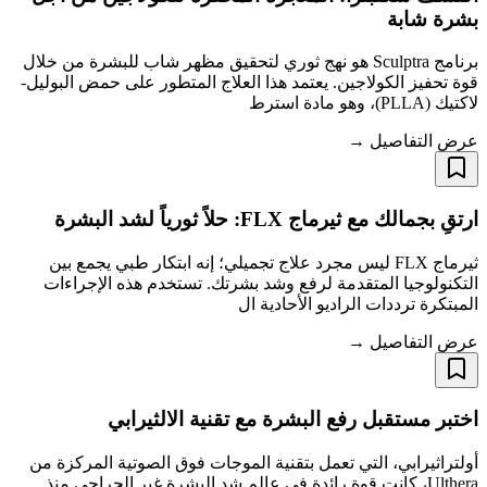
بشرة شابة
برنامج Sculptra هو نهج ثوري لتحقيق مظهر شاب للبشرة من خلال
قوة تحفيز الكولاجين. يعتمد هذا العلاج المتطور على حمض البوليل-
لاكتيك (PLLA)، وهو مادة استرط
عرض التفاصيل →
ارتقِ بجمالك مع ثيرماج FLX: حلاً ثورياً لشد البشرة
ثيرماج FLX ليس مجرد علاج تجميلي؛ إنه ابتكار طبي يجمع بين
التكنولوجيا المتقدمة لرفع وشد بشرتك. تستخدم هذه الإجراءات
المبتكرة ترددات الراديو الأحادية ال
عرض التفاصيل →
اختبر مستقبل رفع البشرة مع تقنية الالثيرابي
أولتراثيرابي، التي تعمل بتقنية الموجات فوق الصوتية المركزة من
Ulthera، كانت قوة رائدة في عالم شد البشرة غير الجراحي منذ