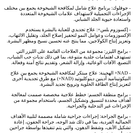
- جوفلوك: برنامج علاج شامل لمكافحة الشيخوخة يجمع بين مختلف
الإجراءات التجميلية لاستهداف علامات الشيخوخة المتعددة
واستعادة حيوية الجلد الشبابي.
- إكسوزوم بلس+: علاج تجديدي للعناية بالبشرة يستخدم
الإكسوزومات وعوامل النمو لتحفيز إصلاح الجلد، وتقليل الالتهاب،
وتعزيز إنتاج الكولاجين، مما ينتج عنه تحسين نسيج ومظهر البشرة.
- برامج الليزر: مجموعة من العلاجات القائمة على الليزر التي
تستهدف اهتمامات جلدية متنوعة، بما في ذلك ندبات حب الشباب،
التصبغ، الآفات الوعائية، وإزالة الشعر، وتقديم نتائج آمنة وفعالة.
- NAD+ الهجينة: علاج مبتكر لمكافحة الشيخوخة يجمع بين علاج
النيكوتيناميد أدينين دينوكليوتيد (NAD+) مع طرق تجديدية أخرى
لتعزيز إنتاج الطاقة الخلوية وترويج تجديد البشرة.
- برامج منطقة الجسم: خطط علاجية مخصصة صممت لمعالجة
أهداف محددة لتنسيق وتشكيل الجسم، باستخدام مجموعة من
الإجراءات غير التدخلية والجراحية.
- برامج الجراحة: إجراءات جراحية شاملة مصممة لتلبية الأهداف
الجمالية الفردية، بما في ذلك شد الوجه، جراحة الجفون، إعادة
تشكيل الأنف، وشفط الدهون، والتي يتم تنفيذها بواسطة جراحين