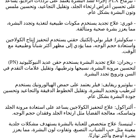
- ثيرماج FLX: إجراء لشد البشرة يعتمد على ترددات الراديو، يساعد
على تحسين أعراض ارتخاء الجلد، وتقليل التجاعيد، وتحسين ملمس
وتون البشرة بشكل عام.
- غوري: علاج تجديد يستخدم مكونات طبيعية لتغذية وتجدد البشرة،
مما يعزز بشرة صحية ومتألقة.
- سكولبترا: فيلر بولي-إلكتيك حقني يستخدم لتحفيز إنتاج الكولاجين
واستعادة حجم الوجه، مما يؤدي إلى مظهر أكثر شباباً وطبيعية مع
الوقت.
- ريجران: علاج تجديد البشرة يستخدم حقن عديد النيوكليوتيد (PN)
لتحسين مرونة البشرة، نسيجها وترطيبها، وتقليل علامات التقدم في
السن وترويج تجدد البشرة.
- بيلوتيرو ريفايف: فيلر يعتمد على حمض الهيالورونيك يستخدم
لترطيب وتجديد البشرة، وتقليل الخطوط الدقيقة والتجاعيد وتحسين
جودة البشرة بشكل عام.
- ألتراكول: علاج لتحفيز الكولاجين يساعد على استعادة مرونة الجلد
وتماسكه، معالجة القضايا مثل ارتخاء الجلد وفقدان حجم الوجه.
- لينيسنا: علاج متخصص للعناية بالبشرة يستهدف مشكلات جلدية
معينة مثل حب الشباب، التصبغ، وتفاوت لون البشرة، مما يعزز
بشرة أوضح وأكثر توازنًا.