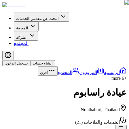
البحث عن مقدمي الخدمات
المعرفة
الشركة
المجتمع
إنشاء حساب
تسجيل الدخول
الرئيسية
المزودون
المجتمع
أخرى
more
6
+
عيادة راسابوم
Nonthaburi
,
Thailand
الخدمات والعلاجات
(
21
)