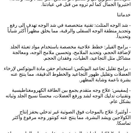
اختبروا الجمال كما لم تروه من قبل في عيادتنا.
خدماتنا
- شد الوجه المثلث: تقنية متخصصة في شد الوجه تهدف إلى رفع
وتجديد منطقة الوجه السفلى والرقبة، مما يخلق مظهراً أكثر شباباً
وتحديداً.
- برامج الفيلر: خطط علاجية مخصصة باستخدام مواد تعبئة الجلد
لإضافة الحجم، وتحديد الملامح، وتحسين ملامح الوجه، ومعالجة
مشاكل مثل التجاعيد، الطيات، وفقدان الحجم.
- برامج تقليل تجاعيد البوتكس: استخدام حقن مادة البوتوكس لإرخاء
العضلات وتقليل ظهور التجاعيد والخطوط الدقيقة، مما ينتج عنه
بشرة ناعمة وشابة المظهر.
- إيمفيس: علاج وجه متقدم يجمع بين الطاقة الكهرومغناطيسية
وتقنيات تدليك الوجه لشد ورفع العضلات، محسنًا نسيج الجلد وثباته
بشكل عام.
- أولثيرا: علاج بالموجات فوق الصوتية غير تدخلي يحفز إنتاج
الكولاجين ويشد البشرة، مما ينتج عنه كونتور وجه مرفوع وأكثر
تماسكا.