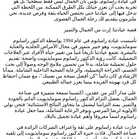
في عيادة راسابوم، نؤمن بأن الجمال ليس فقط سطحياً؛ بل هو
تجربة يجب أن تعزز حياتك بكل الطرق الممكنة. من اللحظة التي
تدخل فيها إلى عيادتنا حتى تحتضن الحياة بثقة وفرص جديدة، نحن
ملتزمون بتقديم لك رحلة الجمال القصوى.
قصة عيادتنا: إرث من الجمال والتميز
تأسست عيادة راسابوم في عام 1994 بواسطة الدكتور راسابوم
سومايذيويت، وهو خبير متميز في مجال الأمراض الجلدية والعناية
بالبشرة. تجمع عيادتنا تاريخاً غنياً من تغيير حياة الأفراد عبر العلاجات
التجميلية. كانت رؤية الدكتور راسابوم سومايذيويت واضحة: تقديم
حلول تجميلية شاملة، بدءاً من تحسين ملامح الوجه وصولاً إلى نحت
الجسم، الجراحة التجميلية، والرعاية الصحية الداخلية الشاملة. مبدأنا
الإرشادي كان دائماً "كن أفضل نسخة من نفسك"، مع ضمان احتفاظ
كل فرد بهويته الفريدة بينما يعزز جماله الطبيعي.
على مدار أكثر من عقدين، اكتسبنا سمعة متميزة في صناعة
الجمال، بفضل التزام الدكتور راسابوم سومايذيويت الدائم بالجودة
والتميز. يمتد التزامنا ليشمل ما يتجاوز النتائج الاستثنائية؛ فنحن نولي
الأولوية لرضا المرضى ونوفر الرعاية الشاملة، مما جعل عيادة
راسابوم اسماً معروفاً وأهم عيادة تجميل بالبلاد.
حازت عيادة راسابوم على ثقة واعتراف الشركات الرائدة في
صناعة الجمال. قادَت خبرة الدكتور راسابوم سومايذيويت إلى تلقيه
دعوات ليكون قائد رأي رئيسي (KOL)، عضو في المجلس