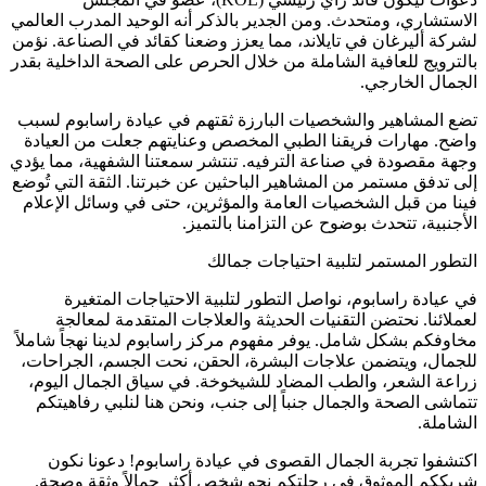
الاستشاري، ومتحدث. ومن الجدير بالذكر أنه الوحيد المدرب العالمي
لشركة أليرغان في تايلاند، مما يعزز وضعنا كقائد في الصناعة. نؤمن
بالترويج للعافية الشاملة من خلال الحرص على الصحة الداخلية بقدر
الجمال الخارجي.
تضع المشاهير والشخصيات البارزة ثقتهم في عيادة راسابوم لسبب
واضح. مهارات فريقنا الطبي المخصص وعنايتهم جعلت من العيادة
وجهة مقصودة في صناعة الترفيه. تنتشر سمعتنا الشفهية، مما يؤدي
إلى تدفق مستمر من المشاهير الباحثين عن خبرتنا. الثقة التي تُوضع
فينا من قبل الشخصيات العامة والمؤثرين، حتى في وسائل الإعلام
الأجنبية، تتحدث بوضوح عن التزامنا بالتميز.
التطور المستمر لتلبية احتياجات جمالك
في عيادة راسابوم، نواصل التطور لتلبية الاحتياجات المتغيرة
لعملائنا. نحتضن التقنيات الحديثة والعلاجات المتقدمة لمعالجة
مخاوفكم بشكل شامل. يوفر مفهوم مركز راسابوم لدينا نهجاً شاملاً
للجمال، ويتضمن علاجات البشرة، الحقن، نحت الجسم، الجراحات،
زراعة الشعر، والطب المضاد للشيخوخة. في سياق الجمال اليوم،
تتماشى الصحة والجمال جنباً إلى جنب، ونحن هنا لنلبي رفاهيتكم
الشاملة.
اكتشفوا تجربة الجمال القصوى في عيادة راسابوم! دعونا نكون
شريككم الموثوق في رحلتكم نحو شخص أكثر جمالاً وثقة وصحة.