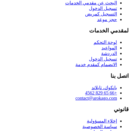
البحث عن مقدمي الخدمات
تسجيل الدخول
التسجيل كمريض
حجز موعد
لمقدمي الخدمات
لوحة التحكم
المواعيد
الدردشة
تسجيل الدخول
الانضمام كمقدم خدمة
اتصل بنا
بانكوك، تايلاند
+66 65 829 4562
contact@arokago.com
قانوني
إخلاء المسؤولية
سياسة الخصوصية