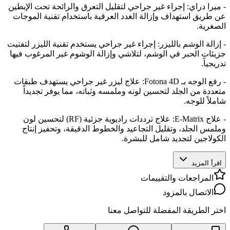
- ميرا دراي: إجراء غير جراحي لتقليل التعرق والرائحة تحت الإبطين
عن طريق استهداف وإزالة الغدد العرقية باستخدام تقنية الموجات
الصغرية.
- إزالة الوشم بالليزر: إجراء غير جراحي يستخدم تقنية الليزر لتفتيت
جزيئات الحبر في الوشم، لتلاشي وإزالة الوشوم غير المرغوب فيها
تدريجياً.
- رفع الوجه بـ Fotona 4D: علاج ليزر غير جراحي يستهدف طبقات
متعددة من الجلد لتحسين لونه وملمسه وثباته، مما يوفر تجديداً
شاملاً للوجه.
- علاج E-Matrix: علاج ترددات راديوية جزئية (RF) لتحسين لون
وملمس الجلد، وتقليل التجاعيد والخطوط الدقيقة، وتحفيز إنتاج
الكولاجين لتجديد شامل للبشرة.
اقرأ المزيد
المراجعات والتقييمات
الاتصال بالمزود
اختر الطريقة المفضلة للتواصل معنا