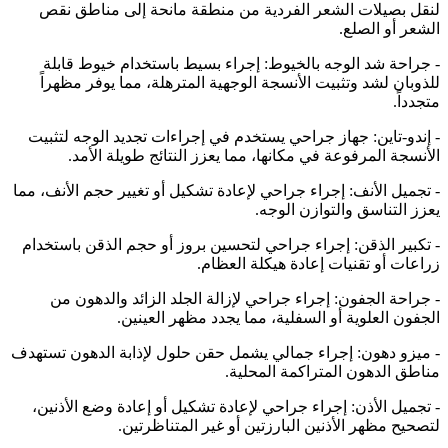
لنقل بصيلات الشعر الفردية من منطقة مانحة إلى مناطق نقص
الشعر أو الصلع.
- جراحة شد الوجه بالخيوط: إجراء بسيط باستخدام خيوط قابلة
للذوبان لشد وتثبيت الأنسجة الوجهية المترهلة، مما يوفر مظهراً
متجدداً.
- إندو-تاين: جهاز جراحي يستخدم في إجراءات تجديد الوجه لتثبيت
الأنسجة المرفوعة في مكانها، مما يعزز النتائج طويلة الأمد.
- تجميل الأنف: إجراء جراحي لإعادة تشكيل أو تغيير حجم الأنف، مما
يعزز التناسق والتوازن الوجه.
- تكبير الذقن: إجراء جراحي لتحسين بروز أو حجم الذقن باستخدام
زراعات أو تقنيات إعادة هيكلة العظام.
- جراحة الجفون: إجراء جراحي لإزالة الجلد الزائد والدهون من
الجفون العلوية أو السفلية، مما يجدد مظهر العينين.
- ميزو دهون: إجراء جمالي يشمل حقن حلول لإذابة الدهون تستهدف
مناطق الدهون المتراكمة المحلية.
- تجميل الأذن: إجراء جراحي لإعادة تشكيل أو إعادة وضع الأذنين،
لتصحيح مظهر الأذنين البارزتين أو غير المتناظرتين.