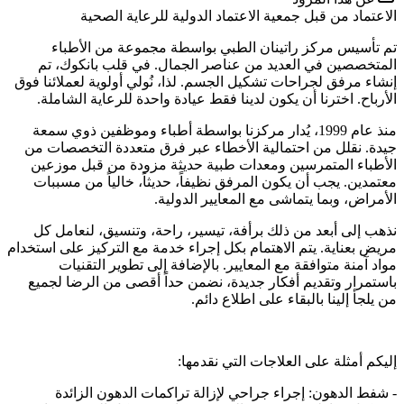
الاعتماد من قبل جمعية الاعتماد الدولية للرعاية الصحية
تم تأسيس مركز راتينان الطبي بواسطة مجموعة من الأطباء
المتخصصين في العديد من عناصر الجمال. في قلب بانكوك، تم
إنشاء مرفق لجراحات تشكيل الجسم. لذا، نُولي أولوية لعملائنا فوق
الأرباح. اخترنا أن يكون لدينا فقط عيادة واحدة للرعاية الشاملة.
منذ عام 1999، يُدار مركزنا بواسطة أطباء وموظفين ذوي سمعة
جيدة. نقلل من احتمالية الأخطاء عبر فرق متعددة التخصصات من
الأطباء المتمرسين ومعدات طبية حديثة مزودة من قبل موزعين
معتمدين. يجب أن يكون المرفق نظيفاً، حديثاً، خالياً من مسببات
الأمراض، وبما يتماشى مع المعايير الدولية.
نذهب إلى أبعد من ذلك برأفة، تيسير، راحة، وتنسيق، لنعامل كل
مريض بعناية. يتم الاهتمام بكل إجراء خدمة مع التركيز على استخدام
مواد آمنة متوافقة مع المعايير. بالإضافة إلى تطوير التقنيات
باستمرار وتقديم أفكار جديدة، نضمن حداً أقصى من الرضا لجميع
من يلجأ إلينا بالبقاء على اطلاع دائم.
إليكم أمثلة على العلاجات التي نقدمها:
- شفط الدهون: إجراء جراحي لإزالة تراكمات الدهون الزائدة