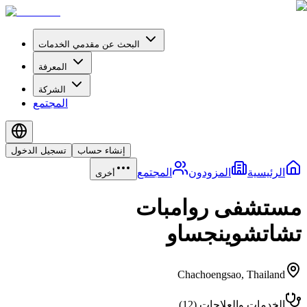
البحث عن مقدمي الخدمات
المعرفة
الشركة
المجتمع
إنشاء حساب
تسجيل الدخول
الرئيسية
المزودون
المجتمع
أخرى
مستشفى روامبات
تشاتشوينجساو
Chachoengsao
,
Thailand
الخدمات والعلاجات
(
12
)