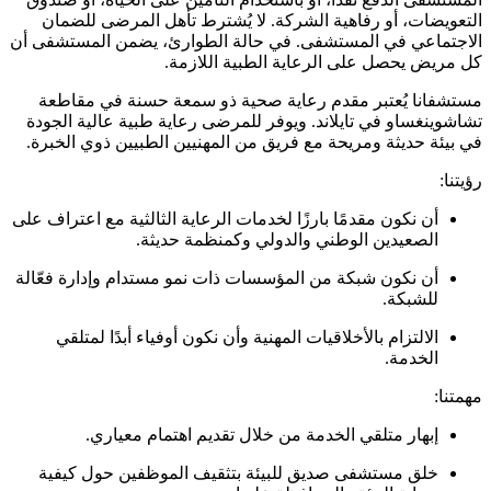
التعويضات، أو رفاهية الشركة. لا يُشترط تأهل المرضى للضمان
الاجتماعي في المستشفى. في حالة الطوارئ، يضمن المستشفى أن
كل مريض يحصل على الرعاية الطبية اللازمة.
مستشفانا يُعتبر مقدم رعاية صحية ذو سمعة حسنة في مقاطعة
تشاشوينغساو في تايلاند. ويوفر للمرضى رعاية طبية عالية الجودة
في بيئة حديثة ومريحة مع فريق من المهنيين الطبيين ذوي الخبرة.
رؤيتنا:
أن نكون مقدمًا بارزًا لخدمات الرعاية الثالثية مع اعتراف على
الصعيدين الوطني والدولي وكمنظمة حديثة.
أن نكون شبكة من المؤسسات ذات نمو مستدام وإدارة فعّالة
للشبكة.
الالتزام بالأخلاقيات المهنية وأن نكون أوفياء أبدًا لمتلقي
الخدمة.
مهمتنا:
إبهار متلقي الخدمة من خلال تقديم اهتمام معياري.
خلق مستشفى صديق للبيئة بتثقيف الموظفين حول كيفية