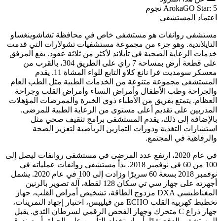
ArokaGO Star: 5 نجوم
اعتماد المستشفى
مستشفى روانفات هو مستشفى خاص في محافظة تشاشوينغساو
التايلاندية. وهو جزء من مجموعة مستشفيات تشولارات التي قدمت
خدمات الرعاية الصحية في تايلاند لأكثر من ثلاثة عقود. يقع المرفق
على قطعة أرض بمساحة 7 راي على الطريق 304، بالقرب من
معسكر سومديت فرا نانغ كلاو التابع للواء المشاة 11. يقدم
المستشفى مجموعة متنوعة من الخدمات الطبية مثل الطب العام
والجراحة وطب الأطفال وأمراض النساء وأمراض القلب وجراحة
العظام. يتمتع بفريق من الأطباء ذوي الخبرة والممرضات المؤهلات
المدربين على تقديم أعلى مستوى من الرعاية الطبية للمرضى.
بالإضافة إلى ذلك، يقدم المستشفى برامج تثقيف صحي مثل
استشارات التغذية ودورات التمارين الرياضية لتعزيز الصحة
والرفاهية في المجتمع.
في عام 2020، ارتفع عدد المرضى في مستشفى روانفات ليصل إلى
100 من 60 في نوفمبر 2018. بدأ مستشفى روانفات عملياته في
نوفمبر 2018 بسعة 60 سريرًا وزادت إلى 100 في عام 2020. يشمل
أجهزته على جهاز سي تي سكان 128 لقطة، آلة تصوير بالرنين
المغناطيسي DXA مزدوج الطاقة، تشخيص أمراض القلب، جهاز
تخطيط كهربية القلب ECHO من فيليبس، اختبار إجهاد التمرينات،
جهاز ذراع C متحرك وجهاز الفحص الرقمي لسرطان الثدي. يقبل
المستشفى الدفع نقدًا، أو باستخدام التأمين على الحياة، أو صندوق