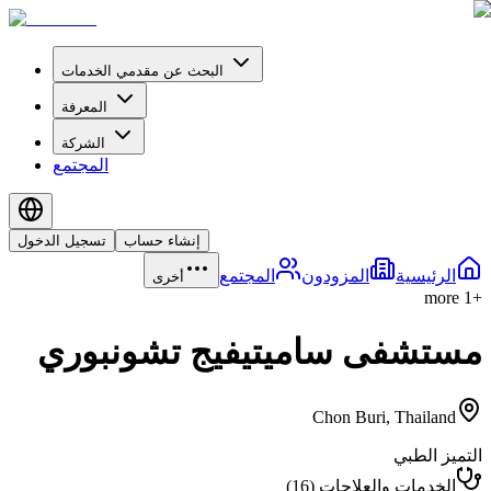
البحث عن مقدمي الخدمات
المعرفة
الشركة
المجتمع
إنشاء حساب
تسجيل الدخول
الرئيسية
المزودون
المجتمع
أخرى
more
1
+
مستشفى ساميتيفيج تشونبوري
Chon Buri
,
Thailand
التميز الطبي
الخدمات والعلاجات
(
16
)