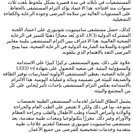
المستشفيات في تايلاند في مدة قصيرة بشكل ملحوظ بلغت ثلاث
سنوات منذ افتتاحه. هذا الاعتماد يؤكد التزام المستشفى بالحفاظ
على المستويات العالية من سلامة المرضى وجودة الرعاية والكفاءة
التشغيلية.
كذلك، حصل مستشفى ساميتيويت شونبوري على اعتماد اللجنة
المشتركة الدولية (JCI)، الذي يُعد معيارًا ذهبيًا للتميز في الرعاية
الصحية العالمية. هذا الاعتراف يبين التزام المستشفى بتلبية معايير
الجودة والسلامة الصارمة الدولية في الرعاية الصحية، مما يمنح
المرضى الثقة بالاهتمام الذي يتلقونه.
علاوة على ذلك، يضع المستشفى تركيزًا كبيرًا على الاستدامة
والمسؤولية البيئية. في سعيه للحصول على شهادة LEED v4
للرعاية الصحية، يعطي المستشفى الأولوية لممارسات توفير الطاقة
والصديقة للبيئة في تصميمه وبنائه وعملياته اليومية. هذا الالتزام
بالاستدامة يعكس التزام المستشفى بإحداث تأثير إيجابي على كل
من المجتمع والبيئة.
يشمل النطاق الشامل لخدمات المستشفى الطبية تخصصات
متنوعة، بما في ذلك ولكن لا تقتصر على الطب العام والجراحة
والولادة وأمراض النساء وطب الأطفال والقلب وجراحة العظام
والأورام وغير ذلك. معززًا بتكنولوجيا ومعدات طبية متقدمة، يعد
مستشفى ساميتيويت شونبوري مستعدًا لتقديم علاجات طبية
متقدمة وخدمات تشخيصية للمرضى من جميع الأعمار.