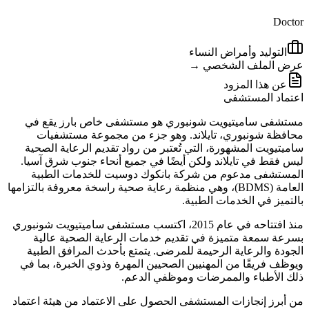
Doctor
التوليد وأمراض النساء
عرض الملف الشخصي →
عن هذا المزود
اعتماد المستشفى
مستشفى ساميتيويت شونبوري هو مستشفى خاص بارز يقع في
محافظة شونبوري، تايلاند. وهو جزء من مجموعة مستشفيات
ساميتيويت المشهورة، التي تُعتبر من رواد تقديم الرعاية الصحية
ليس فقط في تايلاند ولكن أيضًا في جميع أنحاء جنوب شرق آسيا.
المستشفى مدعوم من شركة بانكوك دوسيت للخدمات الطبية
العامة (BDMS)، وهي منظمة رعاية صحية راسخة معروفة بالتزامها
بالتميز في الخدمات الطبية.
منذ افتتاحه في عام 2015، اكتسب مستشفى ساميتيويت شونبوري
بسرعة سمعة متميزة في تقديم خدمات الرعاية الصحية عالية
الجودة والرعاية الرحيمة للمرضى. يتمتع بأحدث المرافق الطبية
ويوظف فريقًا من المهنيين الصحيين المهرة وذوي الخبرة، بما في
ذلك الأطباء والممرضات وموظفي الدعم.
من أبرز إنجازات المستشفى الحصول على الاعتماد من هيئة اعتماد