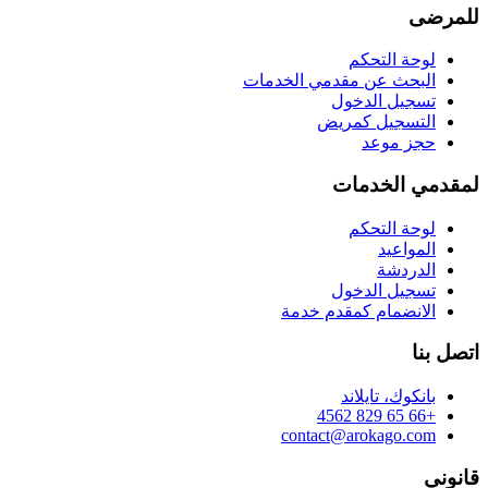
للمرضى
لوحة التحكم
البحث عن مقدمي الخدمات
تسجيل الدخول
التسجيل كمريض
حجز موعد
لمقدمي الخدمات
لوحة التحكم
المواعيد
الدردشة
تسجيل الدخول
الانضمام كمقدم خدمة
اتصل بنا
بانكوك، تايلاند
+66 65 829 4562
contact@arokago.com
قانوني