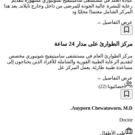
عيادة الجلد في مستشفى ساميتيفيج تشونبوري مشهورة بتقديم
رعاية للبشرة عالية الجودة للمرضى من داخل وخارج تايلاند. يعد هذا
المركز الشامل معتمدًا محليًا ود
عرض التفاصيل →
مركز الطوارئ على مدار 24 ساعة
مركز الطوارئ العام في مستشفى ساميتيفيج شونبوري مخصص
لتقديم الرعاية الطبية الفورية والشاملة للأفراد الذين يحتاجون إلى
مساعدة طبية طارئة. يعمل المركز عل
عرض التفاصيل →
أخصائيونا
(
22
)
Auyporn Chewataworn, M.D.
Doctor
طب الأطفال