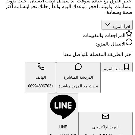
اختبر الفرق مع عيادة سوفت آند سمايل لطب الأسنان، حيث تكون
ابتسامتك أولويتنا. احجز موعدك اليوم وابدأ رحلتك نحو ابتسامة أكثر
صحة وسعادة.
اقرأ المزيد
المراجعات والتقييمات
الاتصال بالمزود
اختر الطريقة المفضلة للتواصل معنا
حفظ المزود
الدردشة المباشرة
الهاتف
تحدث مع المزود مباشرة
+66994806763
البريد الإلكتروني
LINE