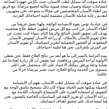
عيادة سوفت آند سمايل لطب الأسنان، حيث نكرّس جهودنا لصناعة
ابتسامات جميلة وضمان صحة فموية مثالية لجميع مرضانا. مع فريق
من أطباء الأسنان المتخصصين في مجالات متنوعة، نحن مجهزون
لتقديم رعاية شاملة للأسنان مصممة لتلبية احتياجاتك الفردية.
في عيادتنا، نؤمن بقوة الابتسامة الواثقة. ولهذا يعمل فريقنا من
أطباء الأسنان عن كثب مع كل مريض لتطوير خطط علاج شخصية
تهدف إلى تحقيق أفضل النتائج والرضا التام. سواء كنت تبحث عن
علاج تقويم الأسنان بالأسلاك، أو زراعة الأسنان لتعويض الأسنان
المفقودة، أو القشور التجميلية لتعزيز ابتسامتك، أو تقويم الأسنان
غير المرئي بإنفزلاين، نحن هنا لتلبية احتياجاتك.
يمتد التزامنا بالتميز إلى ما هو أبعد من نتائج العلاج فقط. نحن نعطي
الأولوية لراحة المريض ورفاهيته، مما يضمن أن كل زيارة لعيادتنا تتم
بعناية ودقة ورفق. يمكنك الاعتماد على أنك ستحصل على أعلى
مستوى من الخدمة ونتائج العلاج، حيث نعتبر مرضانا جزءًا من
عائلتنا.
في عيادة سوفت آند سمايل لطب الأسنان، نفهم أن الابتسامة
الجميلة يمكنها تغيير الحياة. سواء كان ذلك بتصحيح تناسق الوجه مع
التقويم، أو استعادة القدرة على الاستمتاع بالوجبات اللذيذة مع
زراعة الأسنان، أو تعزيز الثقة في المناسبات الخاصة بالقشور، نحن
هنا لمساعدتك على تحقيق أهداف ابتسامتك.