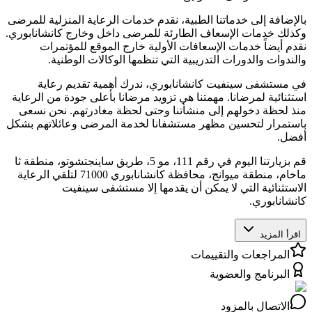
بالإضافة إلى خدماتنا الطبية، نقدم خدمات الرعاية المنزلية للمرضى
وكذلك خدمات الإسعاف الطارئة للمرضى داخل وخارج كانشانابوري.
نقدم أيضاً خدمات الإسعافات الأولية خارج الموقع للمؤتمرات
والندوات والدورات التدريبية التي تنظمها الوكالات الوطنية.
في مستشفى سينفيت كانشانابوري، ندرك أهمية تقديم رعاية
استثنائية لمرضانا. مهمتنا هي تزويد مرضانا بأعلى جودة من الرعاية
منذ لحظة دخولهم إلى منشأتنا وحتى لحظة مغادرتهم. نحن نسعى
باستمرار لتحسين مظهر مستشفانا لخدمة المرضى وعائلاتهم بشكل
أفضل.
قم بزيارتنا اليوم في رقم 111، مو 5، طريق ساينجتشوتو، منطقة ثا
ماخام، منطقة ميوانج، محافظة كانشانابوري 71000 لتلقي الرعاية
الاستثنائية التي لا يمكن أن يقدمها إلا مستشفى سينفيت
كانشانابوري.
اقرأ المزيد
المراجعات والتقييمات
البرنامج والعضوية
الاتصال بالمزود