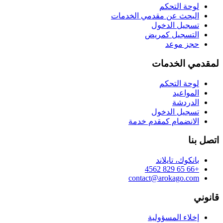
لوحة التحكم
البحث عن مقدمي الخدمات
تسجيل الدخول
التسجيل كمريض
حجز موعد
لمقدمي الخدمات
لوحة التحكم
المواعيد
الدردشة
تسجيل الدخول
الانضمام كمقدم خدمة
اتصل بنا
بانكوك، تايلاند
+66 65 829 4562
contact@arokago.com
قانوني
إخلاء المسؤولية