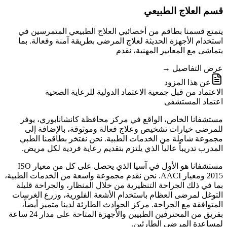
قسم العلاج الطبيعي
يتمتع قسمنا بطاقم من أخصائيي العلاج الطبيعي المتمرسين في
استخدام الأجهزة الحديثة لعلاج المرضى بطريقة آمنة وفعالة. بما
يتماشى مع المعايير المهنية، نقدم
عرض التفاصيل →
عن هذا المزود
الاعتماد من قبل جمعية الاعتماد الدولية للرعاية الصحية
اعتماد المستشفى
مستشفانا الخاص، الواقع في مركز محافظة كانشانابوري، يوفر
للمرضى خيارات تشخيص وعلاج فعالة وموثوقة، بالإضافة إلى
مجموعة شاملة من الخدمات الطبية. نحن نفتخر بطاقمنا الطبي
المدرب تدريباً عالياً الذي يلتزم بتقديم رعاية فردية لكل مريض.
مستشفانا هو الأول في آسيا الذي يحصل على كل من معيار ISO
2015 ومعيار AACI. نحن نقدم مجموعة واسعة من الخدمات الطبية،
بما في ذلك الجراحة التنظيرية من خلال المنظار، والجراحة قليلة
التوغل لمرضى العظام باستخدام الأشعة الفلورية، وزرع الغرسات
المتوافقة مع الجراحة. مركز الحوادث الطارئة لدينا متميز أيضاً،
بفريق من المحترفين الطبيين والأجهزة المتاحة على مدار 24 ساعة
لمساعدة المرضى الطارئين.