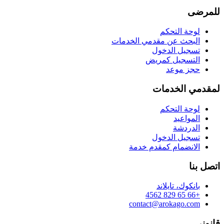
للمرضى
لوحة التحكم
البحث عن مقدمي الخدمات
تسجيل الدخول
التسجيل كمريض
حجز موعد
لمقدمي الخدمات
لوحة التحكم
المواعيد
الدردشة
تسجيل الدخول
الانضمام كمقدم خدمة
اتصل بنا
بانكوك، تايلاند
+66 65 829 4562
contact@arokago.com
قانوني