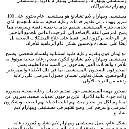
ومستشفى ويبهارام، ومستشفى ويبهارام باكريد، ومستشفى
ويبهارام تشايبراكان.
مستشفى ويبهارام لايم تشابانغ هو مستشفى عام يحتوي على 100
سرير ويهدف إلى تقديم خدمات رعاية صحية شاملة للمجتمع الذي
يخدمه. يلتزم المستشفى بتقديم خدمات طبية دقيقة وسريعة، مما
يمنح المرضى الثقة بالإضافة إلى الترحيب الدافئ للجميع الباحثين
عن الرعاية. يركزون ليس فقط على علاج المشكلات الصحية بل
أيضًا على استعادة وتحسين بشكل عام الرفاهية للأفراد.
مع إيمان قوي بتقديم رعاية طبية استثنائية واهتمام شخصي، يطمح
مستشفى ويبهارام لايم تشابانغ لتكون مقدم رعاية صحية موثوق به
للأفراد والعائلات الذين يحتاجون إلى المساعدة الطبية. يعمل
المحترفون الصحيون بالمستشفى، بما في ذلك الأطباء والممرضين
والموظفين، بشكل تعاوني لضمان حصول المرضى على رعاية
ودعم من الدرجة الأولى.
تتمحور مهمة المستشفى حول تقديم خدمات رعاية صحية ميسورة
وذات جودة عالية للأفراد الذين يواجهون تحديات صحية. يعبرون عن
امتنانهم لكل من يختار منشأتهم لتلبية احتياجاتهم الصحية ويشكرون
المرضى وأسرهم على وضع ثقتهم في مستشفى ويبهارام لايم
تشابانغ.
بشكل عام، يعمل مستشفى ويبهارام لايم تشابانغ كمورد رعاية
صحية حيوي في منطقة لايم تشابانغ، مساهماً في رفاهية المجتمع