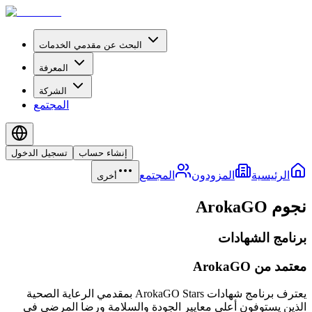
البحث عن مقدمي الخدمات
المعرفة
الشركة
المجتمع
إنشاء حساب
تسجيل الدخول
الرئيسية
المزودون
المجتمع
أخرى
نجوم ArokaGO
برنامج الشهادات
معتمد من ArokaGO
يعترف برنامج شهادات ArokaGO Stars بمقدمي الرعاية الصحية
الذين يستوفون أعلى معايير الجودة والسلامة ورضا المرضى في