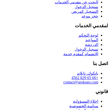
البحث عن مقدمي الخدمات
تسجيل الدخول
التسجيل كمريض
حجز موعد
لمقدمي الخدمات
لوحة التحكم
المواعيد
الدردشة
تسجيل الدخول
الانضمام كمقدم خدمة
اتصل بنا
بانكوك، تايلاند
+66 65 829 4562
contact@arokago.com
قانوني
إخلاء المسؤولية
سياسة الخصوصية