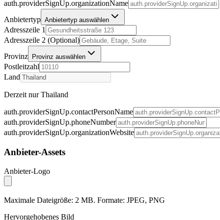
auth.providerSignUp.organizationName
Anbietertyp
Anbietertyp auswählen
Adresszeile 1
Adresszeile 2 (Optional)
Provinz
Provinz auswählen
Postleitzahl
Land
Derzeit nur Thailand
auth.providerSignUp.contactPersonName
auth.providerSignUp.phoneNumber
auth.providerSignUp.organizationWebsite
Anbieter-Assets
Anbieter-Logo
Maximale Dateigröße: 2 MB. Formate: JPEG, PNG
Hervorgehobenes Bild