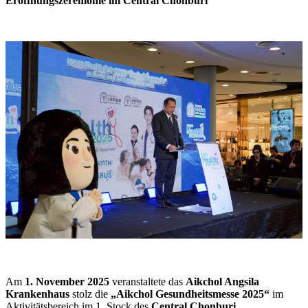
Eröffnungszeremonie im Central Chonburi
Am
1. November 2025
veranstaltete das
Aikchol Angsila
Krankenhaus
stolz die
„Aikchol Gesundheitsmesse 2025“
im
Aktivitätsbereich im 1. Stock des
Central Chonburi
.