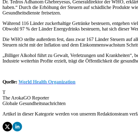
Dr. Tedros Adhanom Ghebreyesus, Generaldirektor der WHO, erklärte:
haben.“ Durch die Erhöhung der Steuern auf schädliche Produkte wi
Gesundheitsdienste freisetzen.
Während 116 Länder zuckerhaltige Getränke besteuern, entgehen viel
Obwohl 97 % der Länder Energydrinks besteuern, hat sich dieser Wert 
Die WHO stellte außerdem fest, dass zwar 167 Länder Steuern auf alko
Steuern nicht mit der Inflation und dem Einkommenswachstum Schritt h
„Billiger Alkohol führt zu Gewalt, Verletzungen und Krankheiten“, 
Industrie weiterhin Profite erzielt, trägt die Öffentlichkeit die gesun
Quelle:
World Health Organization
T
The ArokaGO Reporter
Globale Gesundheitsnachrichten
Artikel in dieser Kategorie werden von unserem Redaktionsteam verf