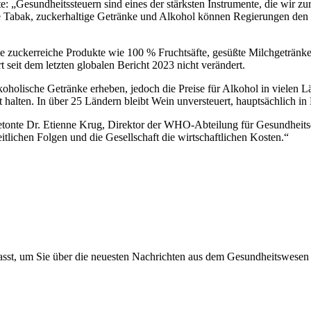
 „Gesundheitssteuern sind eines der stärksten Instrumente, die wir z
e Tabak, zuckerhaltige Getränke und Alkohol können Regierungen den 
e zuckerreiche Produkte wie 100 % Fruchtsäfte, gesüßte Milchgetränke 
seit dem letzten globalen Bericht 2023 nicht verändert.
holische Getränke erheben, jedoch die Preise für Alkohol in vielen Lä
alten. In über 25 Ländern bleibt Wein unversteuert, hauptsächlich in 
betonte Dr. Etienne Krug, Direktor der WHO-Abteilung für Gesundheit
dheitlichen Folgen und die Gesellschaft die wirtschaftlichen Kosten.“
asst, um Sie über die neuesten Nachrichten aus dem Gesundheitswesen