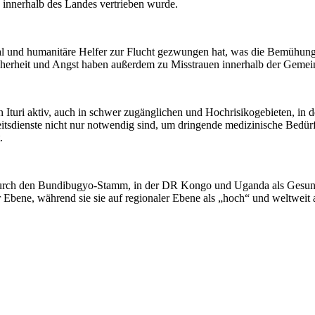
 innerhalb des Landes vertrieben wurde.
sonal und humanitäre Helfer zur Flucht gezwungen hat, was die Bemühu
cherheit und Angst haben außerdem zu Misstrauen innerhalb der Gemei
n Ituri aktiv, auch in schwer zugänglichen und Hochrisikogebieten, i
itsdienste nicht nur notwendig sind, um dringende medizinische Bedür
.
rch den Bundibugyo-Stamm, in der DR Kongo und Uganda als Gesundhei
bene, während sie sie auf regionaler Ebene als „hoch“ und weltweit al