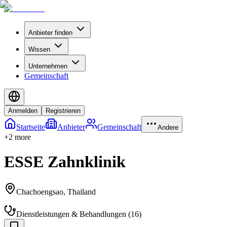
Anbieter finden
Wissen
Unternehmen
Gemeinschaft
Anmelden
Registrieren
Startseite
Anbieter
Gemeinschaft
Andere
+
2
more
ESSE Zahnklinik
Chachoengsao
,
Thailand
Dienstleistungen & Behandlungen
(
16
)