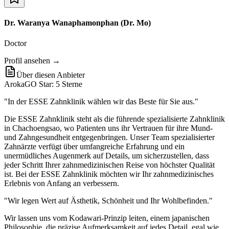
Dr. Waranya Wanaphamonphan (Dr. Mo)
Doctor
Profil ansehen →
Über diesen Anbieter
ArokaGO Star: 5 Sterne
"In der ESSE Zahnklinik wählen wir das Beste für Sie aus."
Die ESSE Zahnklinik steht als die führende spezialisierte Zahnklinik
in Chachoengsao, wo Patienten uns ihr Vertrauen für ihre Mund-
und Zahngesundheit entgegenbringen. Unser Team spezialisierter
Zahnärzte verfügt über umfangreiche Erfahrung und ein
unermüdliches Augenmerk auf Details, um sicherzustellen, dass
jeder Schritt Ihrer zahnmedizinischen Reise von höchster Qualität
ist. Bei der ESSE Zahnklinik möchten wir Ihr zahnmedizinisches
Erlebnis von Anfang an verbessern.
"Wir legen Wert auf Ästhetik, Schönheit und Ihr Wohlbefinden."
Wir lassen uns vom Kodawari-Prinzip leiten, einem japanischen
Philosophie, die präzise Aufmerksamkeit auf jedes Detail, egal wie