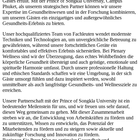
Gastes erfüllt. Mit der Prince of Songkla University, Campus
Phuket, als unserem strategischen Partner können wir unsere
Expertise im Gesundheitswesen und in der Forschung kombinieren,
um unseren Gästen ein einzigartiges und außergewöhnliches
Gesundheits-Erlebnis zu bieten.
Unser hochqualifiziertes Team von Fachleuten wendet modernste
Techniken und Technologien an, um unvergleichliche Betreuung zu
gewährleisten, während unsere fortschrittlichen Geräte ein
komfortables und effektives Erlebnis sicherstellen. Bei Plenary
Wellness sind wir der Überzeugung, dass echtes Wohlbefinden die
körperliche Gesundheit übersteigt und auch geistige, emotionale und
spirituelle Harmonie umfasst. Durch unsere professionelle Haltung
und ethischen Standards schaffen wir eine Umgebung, in der sich
Gäste umsorgt fühlen und dazu inspiriert werden, sowohl
unmittelbare als auch langfristige Gesundheits- und Wellnessziele zu
erreichen.
Unsere Partnerschaft mit der Prince of Songkla University ist ein
bedeutender Meilenstein für uns, und wir freuen uns sehr darauf,
diesen Weg gemeinsam zu gehen. Mit dieser Zusammenarbeit
streben wir an, die Entwicklung von Arbeitskräften zu fördern und
zu unterstützen, Wissen zu entwickeln, das Potenzial der
Mitarbeitenden zu fördern und zu steigern sowie aktuelle und
zukünftige Forschung und Innovation zu fördern.