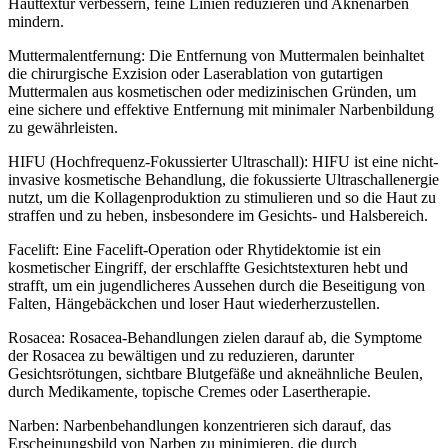
Hauttextur verbessern, feine Linien reduzieren und Aknenarben
mindern.
Muttermalentfernung: Die Entfernung von Muttermalen beinhaltet
die chirurgische Exzision oder Laserablation von gutartigen
Muttermalen aus kosmetischen oder medizinischen Gründen, um
eine sichere und effektive Entfernung mit minimaler Narbenbildung
zu gewährleisten.
HIFU (Hochfrequenz-Fokussierter Ultraschall): HIFU ist eine nicht-
invasive kosmetische Behandlung, die fokussierte Ultraschallenergie
nutzt, um die Kollagenproduktion zu stimulieren und so die Haut zu
straffen und zu heben, insbesondere im Gesichts- und Halsbereich.
Facelift: Eine Facelift-Operation oder Rhytidektomie ist ein
kosmetischer Eingriff, der erschlaffte Gesichtstexturen hebt und
strafft, um ein jugendlicheres Aussehen durch die Beseitigung von
Falten, Hängebäckchen und loser Haut wiederherzustellen.
Rosacea: Rosacea-Behandlungen zielen darauf ab, die Symptome
der Rosacea zu bewältigen und zu reduzieren, darunter
Gesichtsrötungen, sichtbare Blutgefäße und akneähnliche Beulen,
durch Medikamente, topische Cremes oder Lasertherapie.
Narben: Narbenbehandlungen konzentrieren sich darauf, das
Erscheinungsbild von Narben zu minimieren, die durch