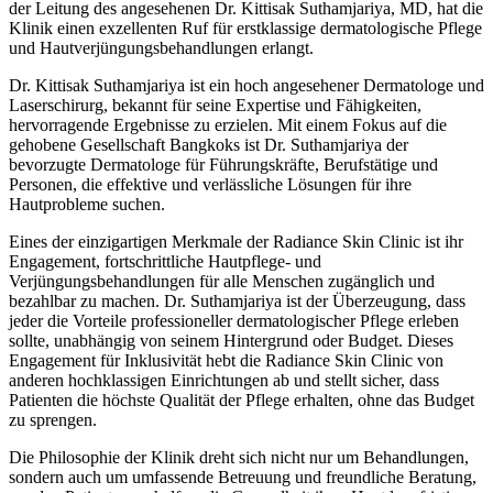
der Leitung des angesehenen Dr. Kittisak Suthamjariya, MD, hat die
Klinik einen exzellenten Ruf für erstklassige dermatologische Pflege
und Hautverjüngungsbehandlungen erlangt.
Dr. Kittisak Suthamjariya ist ein hoch angesehener Dermatologe und
Laserschirurg, bekannt für seine Expertise und Fähigkeiten,
hervorragende Ergebnisse zu erzielen. Mit einem Fokus auf die
gehobene Gesellschaft Bangkoks ist Dr. Suthamjariya der
bevorzugte Dermatologe für Führungskräfte, Berufstätige und
Personen, die effektive und verlässliche Lösungen für ihre
Hautprobleme suchen.
Eines der einzigartigen Merkmale der Radiance Skin Clinic ist ihr
Engagement, fortschrittliche Hautpflege- und
Verjüngungsbehandlungen für alle Menschen zugänglich und
bezahlbar zu machen. Dr. Suthamjariya ist der Überzeugung, dass
jeder die Vorteile professioneller dermatologischer Pflege erleben
sollte, unabhängig von seinem Hintergrund oder Budget. Dieses
Engagement für Inklusivität hebt die Radiance Skin Clinic von
anderen hochklassigen Einrichtungen ab und stellt sicher, dass
Patienten die höchste Qualität der Pflege erhalten, ohne das Budget
zu sprengen.
Die Philosophie der Klinik dreht sich nicht nur um Behandlungen,
sondern auch um umfassende Betreuung und freundliche Beratung,