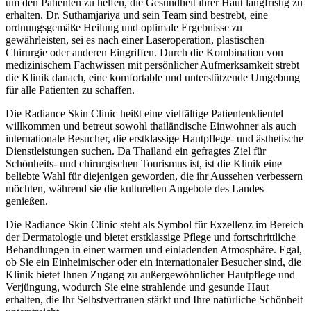
um den Patienten zu helfen, die Gesundheit ihrer Haut langfristig zu
erhalten. Dr. Suthamjariya und sein Team sind bestrebt, eine
ordnungsgemäße Heilung und optimale Ergebnisse zu
gewährleisten, sei es nach einer Laseroperation, plastischen
Chirurgie oder anderen Eingriffen. Durch die Kombination von
medizinischem Fachwissen mit persönlicher Aufmerksamkeit strebt
die Klinik danach, eine komfortable und unterstützende Umgebung
für alle Patienten zu schaffen.
Die Radiance Skin Clinic heißt eine vielfältige Patientenklientel
willkommen und betreut sowohl thailändische Einwohner als auch
internationale Besucher, die erstklassige Hautpflege- und ästhetische
Dienstleistungen suchen. Da Thailand ein gefragtes Ziel für
Schönheits- und chirurgischen Tourismus ist, ist die Klinik eine
beliebte Wahl für diejenigen geworden, die ihr Aussehen verbessern
möchten, während sie die kulturellen Angebote des Landes
genießen.
Die Radiance Skin Clinic steht als Symbol für Exzellenz im Bereich
der Dermatologie und bietet erstklassige Pflege und fortschrittliche
Behandlungen in einer warmen und einladenden Atmosphäre. Egal,
ob Sie ein Einheimischer oder ein internationaler Besucher sind, die
Klinik bietet Ihnen Zugang zu außergewöhnlicher Hautpflege und
Verjüngung, wodurch Sie eine strahlende und gesunde Haut
erhalten, die Ihr Selbstvertrauen stärkt und Ihre natürliche Schönheit