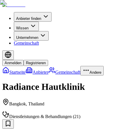
Anbieter finden
Wissen
Unternehmen
Gemeinschaft
Anmelden
Registrieren
Startseite
Anbieter
Gemeinschaft
Andere
Radiance Hautklinik
Bangkok
,
Thailand
Dienstleistungen & Behandlungen
(
21
)