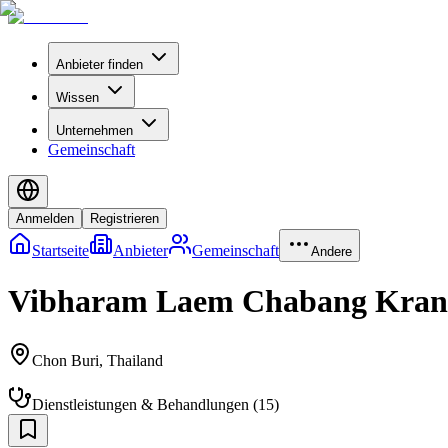
Anbieter finden
Wissen
Unternehmen
Gemeinschaft
Anmelden
Registrieren
Startseite
Anbieter
Gemeinschaft
Andere
Vibharam Laem Chabang Kran
Chon Buri
,
Thailand
Dienstleistungen & Behandlungen
(
15
)