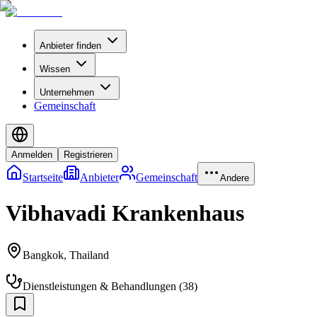
Anbieter finden
Wissen
Unternehmen
Gemeinschaft
Anmelden
Registrieren
Startseite
Anbieter
Gemeinschaft
Andere
Vibhavadi Krankenhaus
Bangkok
,
Thailand
Dienstleistungen & Behandlungen
(
38
)