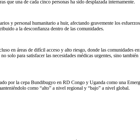
ntras que una de cada cinco personas ha sido desplazada internamente.
tarios y personal humanitario a huir, afectando gravemente los esfuerzos
ribuido a la desconfianza dentro de las comunidades.
cluso en áreas de difícil acceso y alto riesgo, donde las comunidades 
s no solo para satisfacer las necesidades médicas urgentes, sino tambié
usado por la cepa Bundibugyo en RD Congo y Uganda como una Emergen
anteniéndolo como “alto” a nivel regional y “bajo” a nivel global.