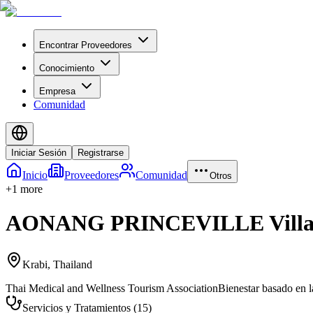
Encontrar Proveedores
Conocimiento
Empresa
Comunidad
Iniciar Sesión
Registrarse
Inicio
Proveedores
Comunidad
Otros
+
1
more
AONANG PRINCEVILLE Villa 
Krabi
,
Thailand
Thai Medical and Wellness Tourism Association
Bienestar basado en l
Servicios y Tratamientos
(
15
)