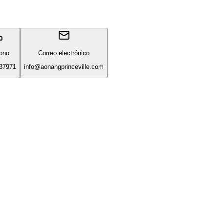
fono
Correo electrónico
37971
info@aonangprinceville.com