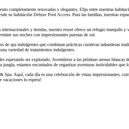
ento completamente renovadas y elegantes. Elija entre nuestras habitaci
 desde su habitación Deluxe Pool Access. Para las familias, nuestras es
nternacionales y tiendas, nuestro resort ofrece un refugio tranquilo y v
 termine sus noches con impresionantes puestas de sol.
ntos de spa indulgentes que combinan prácticas curativas tailandesas tr
y una variedad de tratamientos indulgentes.
les esperando ser explorado. Aventúrese a las prístinas arenas blancas d
r la jungla, estamos encantados de organizar aventuras inolvidables que
 & Spa. Aquí, cada día es una celebración de vistas impresionantes, co
e vacaciones lo espera!