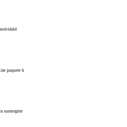
inolvidabl
Este paquete h
ra sumergirte