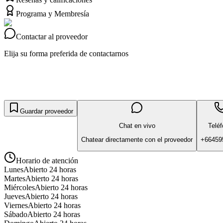
Programa y Membresía
Contactar al proveedor
Elija su forma preferida de contactarnos
Guardar proveedor
Chat en vivo
Telé
Chatear directamente con el proveedor
+66459
Horario de atención
Lunes
Abierto 24 horas
Martes
Abierto 24 horas
Miércoles
Abierto 24 horas
Jueves
Abierto 24 horas
Viernes
Abierto 24 horas
Sábado
Abierto 24 horas