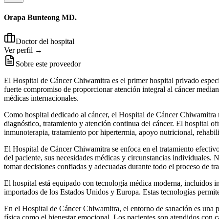
Orapa Bunteong MD.
Doctor del hospital
Ver perfil →
Sobre este proveedor
El Hospital de Cáncer Chiwamitra es el primer hospital privado especi
fuerte compromiso de proporcionar atención integral al cáncer median
médicas internacionales.
Como hospital dedicado al cáncer, el Hospital de Cáncer Chiwamitra re
diagnóstico, tratamiento y atención continua del cáncer. El hospital o
inmunoterapia, tratamiento por hipertermia, apoyo nutricional, rehabil
El Hospital de Cáncer Chiwamitra se enfoca en el tratamiento efectiv
del paciente, sus necesidades médicas y circunstancias individuales. N
tomar decisiones confiadas y adecuadas durante todo el proceso de tr
El hospital está equipado con tecnología médica moderna, incluidos 
importados de los Estados Unidos y Europa. Estas tecnologías permiten 
En el Hospital de Cáncer Chiwamitra, el entorno de sanación es una pa
física como el bienestar emocional. Los pacientes son atendidos con c