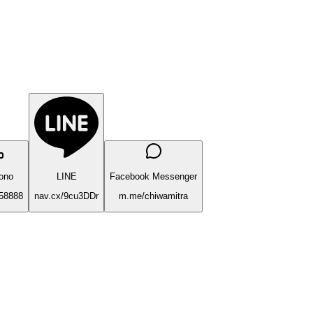
fono
LINE
Facebook Messenger
58888
nav.cx/9cu3DDr
m.me/chiwamitra