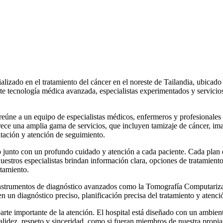
alizado en el tratamiento del cáncer en el noreste de Tailandia, ubicad
te tecnología médica avanzada, especialistas experimentados y servicios
úne a un equipo de especialistas médicos, enfermeros y profesionales d
frece una amplia gama de servicios, que incluyen tamizaje de cáncer, imag
itación y atención de seguimiento.
o junto con un profundo cuidado y atención a cada paciente. Cada plan
uestros especialistas brindan información clara, opciones de tratamiento
atamiento.
instrumentos de diagnóstico avanzados como la Tomografía Computarizad
un diagnóstico preciso, planificación precisa del tratamiento y atenció
rte importante de la atención. El hospital está diseñado con un ambiente
alidez, respeto y sinceridad, como si fueran miembros de nuestra propia 