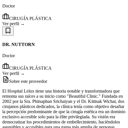
Doctor
CIRUGÍA PLÁSTICA
Ver perfil →
DR. NUTTORN
Doctor
CIRUGÍA PLÁSTICA
Ver perfil →
Sobre este proveedor
El Hospital Lelux tiene una historia notable y transformadora que
remonta sus raíces a su inicio como "Beautiful Clinic." Fundada en
2002 por la Sra. Phitsaphan Srichaiyan y el Dr. Kittisak Wichai, dos
cirujanos plásticos dedicados, la clínica tenía como objetivo desafiar
la percepción predominante de que la cirugía estética era un dominio
exclusivo accesible solo para la élite privilegiada. Su visión era
democratizar los procedimientos de embellecimiento, haciéndolos
asequibles y accesibles para una gama más amplia de personas.