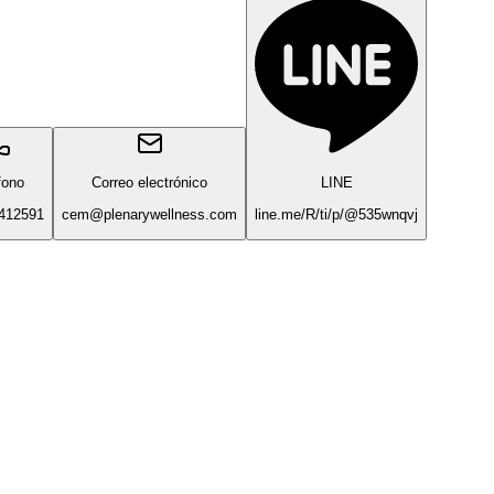
fono
Correo electrónico
LINE
412591
cem@plenarywellness.com
line.me/R/ti/p/@535wnqvj