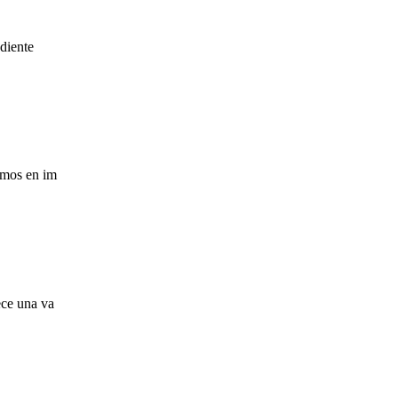
 diente
zamos en im
ece una va