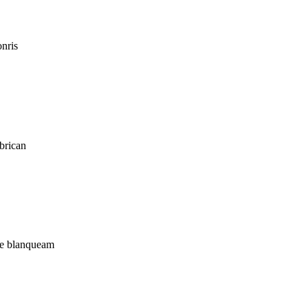
onris
abrican
 de blanqueam