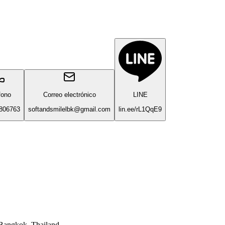
fono
Correo electrónico
LINE
806763
softandsmilelbk@gmail.com
lin.ee/rL1QqE9
 Bangkok, Thailand