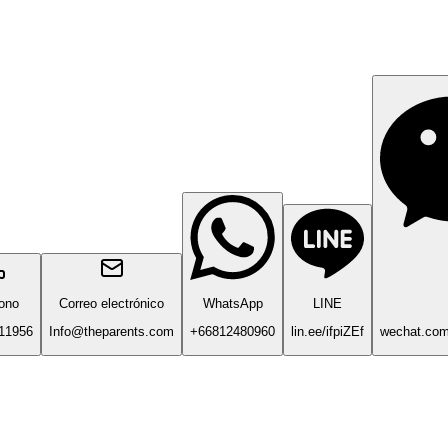
fono
Correo electrónico
WhatsApp
LINE
11956
Info@theparents.com
+66812480960
lin.ee/ifpiZEf
wechat.co