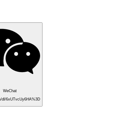
WeChat
m/dl/6xUTvcUy6HA%3D