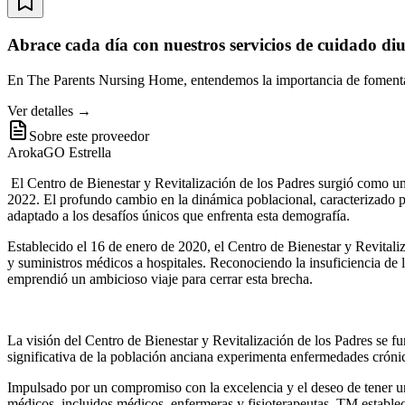
Abrace cada día con nuestros servicios de cuidado di
En The Parents Nursing Home, entendemos la importancia de fomentar
Ver detalles →
Sobre este proveedor
ArokaGO Estrella
El Centro de Bienestar y Revitalización de los Padres surgió como un
2022. El profundo cambio en la dinámica poblacional, caracterizado 
adaptado a los desafíos únicos que enfrenta esta demografía.
Establecido el 16 de enero de 2020, el Centro de Bienestar y Revital
y suministros médicos a hospitales. Reconociendo la insuficiencia de 
emprendió un ambicioso viaje para cerrar esta brecha.
La visión del Centro de Bienestar y Revitalización de los Padres se f
significativa de la población anciana experimenta enfermedades crónic
Impulsado por un compromiso con la excelencia y el deseo de tener un
médicos, incluidos médicos, enfermeras y fisioterapeutas, TM establ