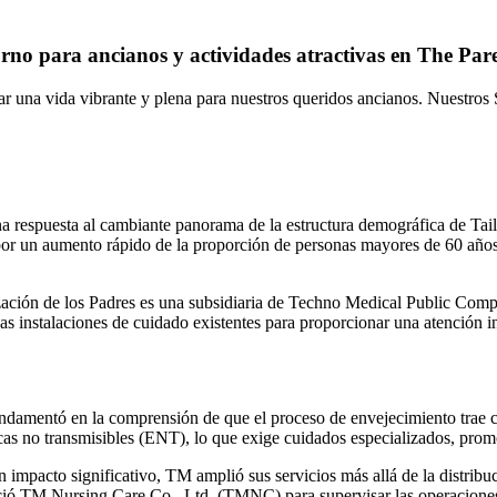
urno para ancianos y actividades atractivas en The Pa
 una vida vibrante y plena para nuestros queridos ancianos. Nuestros 
a respuesta al cambiante panorama de la estructura demográfica de Tail
por un aumento rápido de la proporción de personas mayores de 60 años
ización de los Padres es una subsidiaria de Techno Medical Public Comp
las instalaciones de cuidado existentes para proporcionar una atención 
undamentó en la comprensión de que el proceso de envejecimiento trae c
as no transmisibles (ENT), lo que exige cuidados especializados, promoc
 impacto significativo, TM amplió sus servicios más allá de la distri
eció TM Nursing Care Co., Ltd. (TMNC) para supervisar las operacione