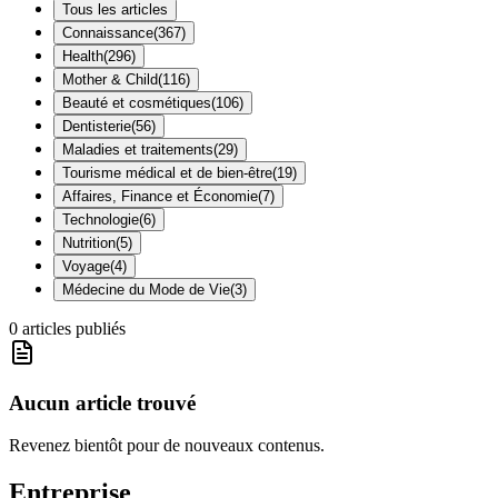
Tous les articles
Connaissance
(
367
)
Health
(
296
)
Mother & Child
(
116
)
Beauté et cosmétiques
(
106
)
Dentisterie
(
56
)
Maladies et traitements
(
29
)
Tourisme médical et de bien-être
(
19
)
Affaires, Finance et Économie
(
7
)
Technologie
(
6
)
Nutrition
(
5
)
Voyage
(
4
)
Médecine du Mode de Vie
(
3
)
0
articles publiés
Aucun article trouvé
Revenez bientôt pour de nouveaux contenus.
Entreprise