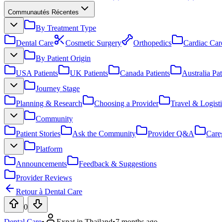
Communautés Récentes
By Treatment Type
Dental Care
Cosmetic Surgery
Orthopedics
Cardiac Car
By Patient Origin
USA Patients
UK Patients
Canada Patients
Australia Pat
Journey Stage
Planning & Research
Choosing a Provider
Travel & Logisti
Community
Patient Stories
Ask the Community
Provider Q&A
Care
Platform
Announcements
Feedback & Suggestions
Provider Reviews
Retour à Dental Care
0
Dental Care
•
Expat in Thailand
•
7 months ago