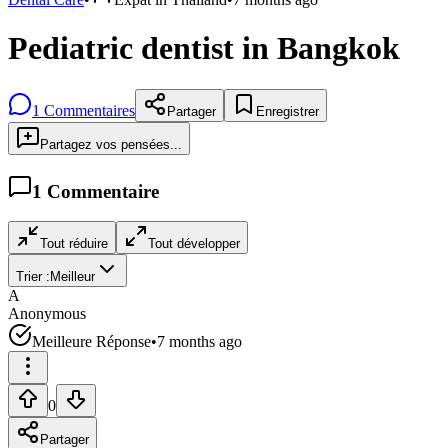
Pediatric dentist in Bangkok
1
Commentaires
Partager
Enregistrer
Partagez vos pensées...
1
Commentaire
Tout réduire
Tout développer
Trier :
Meilleur
A
Anonymous
Meilleure Réponse
•
7 months ago
0
Partager