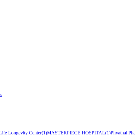
es
Life Longevity Center
(
1
)
MASTERPIECE HOSPITAL
(
1
)
Phyathai Ph