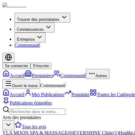
Trouver des prestataires
Connaissances
Entreprise
Communauté
Se connecter
S'inscrire
Accueil
Prestataires
Communauté
Autres
Communauté
Ouvrir le menu
Accueil
Mes Publications
Populaire
Toutes les Catégori
Publications épinglées
Avis des prestataires
Tous les avis
VLA MOON SPA & MASSAGE
(
6
)
EVERSHINE Clinic
(
1
)
Healthi-