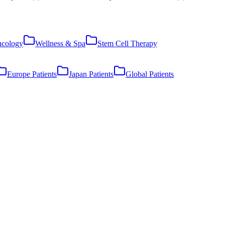
cology
Wellness & Spa
Stem Cell Therapy
Europe Patients
Japan Patients
Global Patients