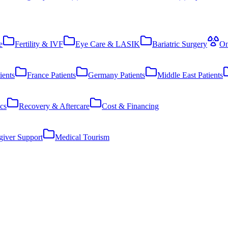
e
Fertility & IVF
Eye Care & LASIK
Bariatric Surgery
On
ients
France Patients
Germany Patients
Middle East Patients
cs
Recovery & Aftercare
Cost & Financing
giver Support
Medical Tourism