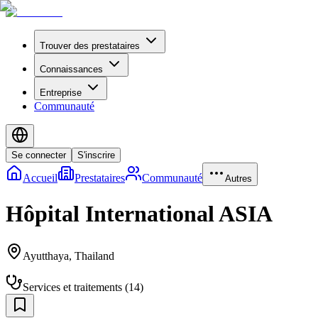
Trouver des prestataires
Connaissances
Entreprise
Communauté
Se connecter
S'inscrire
Accueil
Prestataires
Communauté
Autres
Hôpital International ASIA
Ayutthaya
,
Thailand
Services et traitements
(
14
)