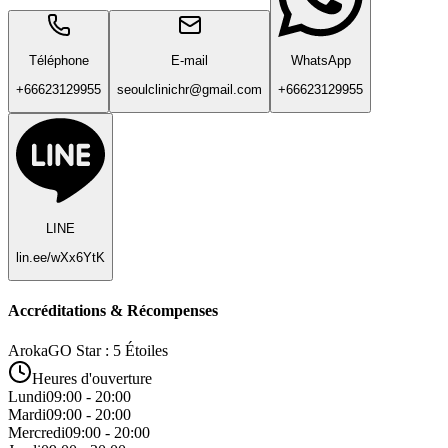
Téléphone
E-mail
WhatsApp
+66623129955
seoulclinichr@gmail.com
+66623129955
LINE
lin.ee/wXx6YtK
Accréditations & Récompenses
ArokaGO Star : 5 Étoiles
Heures d'ouverture
Lundi
09:00 - 20:00
Mardi
09:00 - 20:00
Mercredi
09:00 - 20:00