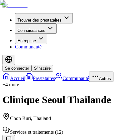
Trouver des prestataires
Connaissances
Entreprise
Communauté
Se connecter
S'inscrire
Accueil
Prestataires
Communauté
Autres
+
4
more
Clinique Seoul Thaïlande
Chon Buri
,
Thailand
Services et traitements
(
12
)