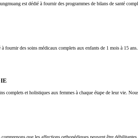
ungmuang est dédié à fournir des programmes de bilans de santé comple
 à fournir des soins médicaux complets aux enfants de 1 mois à 15 an
IE
oins complets et holistiques aux femmes à chaque étape de leur vie. No
prenons que les affections orthopédiques peuvent être débilitantes e