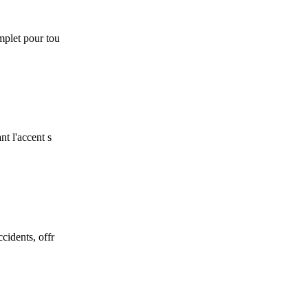
mplet pour tou
t l'accent s
cidents, offr