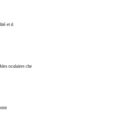
ité et d
les oculaires che
rnir