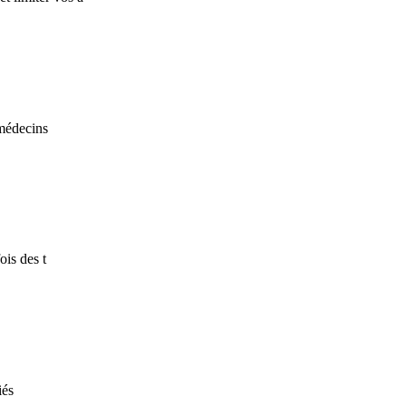
 médecins
ois des t
iés