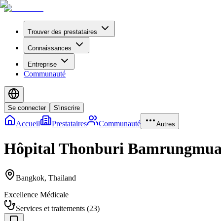
Trouver des prestataires
Connaissances
Entreprise
Communauté
Se connecter
S'inscrire
Accueil
Prestataires
Communauté
Autres
Hôpital Thonburi Bamrungmu
Bangkok
,
Thailand
Excellence Médicale
Services et traitements
(
23
)