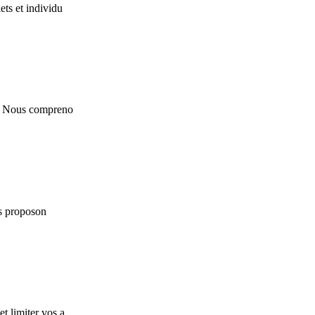
ts et individu
s. Nous compreno
us proposon
t limiter vos a