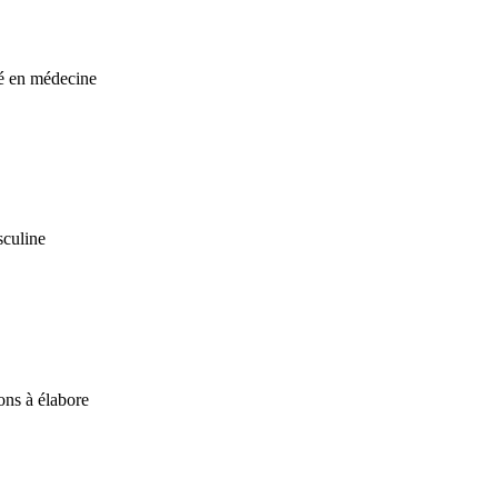
té en médecine
sculine
ons à élabore