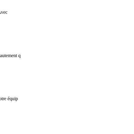
 Avec
hautement q
otre équip