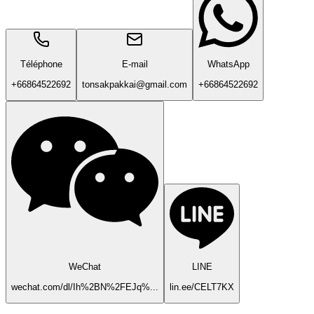
Téléphone
E-mail
WhatsApp
+66864522692
tonsakpakkai@gmail.com
+66864522692
WeChat
LINE
wechat.com/dl/Ih%2BN%2FEJq%...
lin.ee/CELT7KX