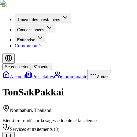
Trouver des prestataires
Connaissances
Entreprise
Communauté
Se connecter
S'inscrire
Accueil
Prestataires
Communauté
Autres
TonSakPakkai
Nonthaburi
,
Thailand
Bien-être fondé sur la sagesse locale et la science
Services et traitements
(
8
)