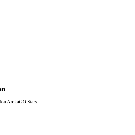
on
ation ArokaGO Stars.