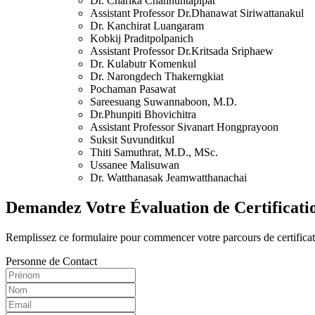
Dr. Charika Channuntapipat
Assistant Professor Dr.Dhanawat Siriwattanakul
Dr. Kanchirat Luangaram
Kobkij Praditpolpanich
Assistant Professor Dr.Kritsada Sriphaew
Dr. Kulabutr Komenkul
Dr. Narongdech Thakerngkiat
Pochaman Pasawat
Sareesuang Suwannaboon, M.D.
Dr.Phunpiti Bhovichitra
Assistant Professor Sivanart Hongprayoon
Suksit Suvunditkul
Thiti Samuthrat, M.D., MSc.
Ussanee Malisuwan
Dr. Watthanasak Jeamwatthanachai
Demandez Votre Évaluation de Certificati
Remplissez ce formulaire pour commencer votre parcours de certific
Personne de Contact