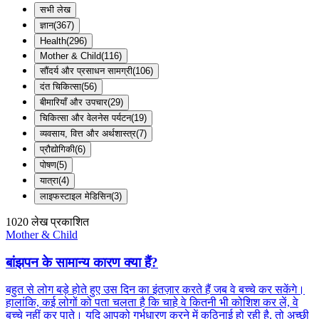
सभी लेख
ज्ञान
(
367
)
Health
(
296
)
Mother & Child
(
116
)
सौंदर्य और प्रसाधन सामग्री
(
106
)
दंत चिकित्सा
(
56
)
बीमारियाँ और उपचार
(
29
)
चिकित्सा और वेलनेस पर्यटन
(
19
)
व्यवसाय, वित्त और अर्थशास्त्र
(
7
)
प्रौद्योगिकी
(
6
)
पोषण
(
5
)
यात्रा
(
4
)
लाइफस्टाइल मेडिसिन
(
3
)
1020
लेख प्रकाशित
Mother & Child
बांझपन के सामान्य कारण क्या हैं?
बहुत से लोग बड़े होते हुए उस दिन का इंतज़ार करते हैं जब वे बच्चे कर सकेंगे।
हालांकि, कई लोगों को पता चलता है कि चाहे वे कितनी भी कोशिश कर लें, वे
बच्चे नहीं कर पाते। यदि आपको गर्भधारण करने में कठिनाई हो रही है, तो अच्छी