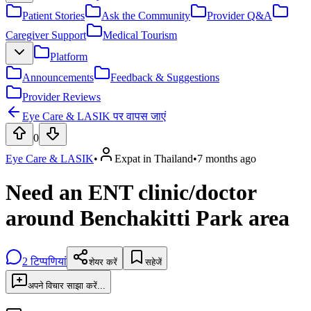
Patient Stories
Ask the Community
Provider Q&A
Caregiver Support
Medical Tourism
Platform
Announcements
Feedback & Suggestions
Provider Reviews
Eye Care & LASIK पर वापस जाएं
0
Eye Care & LASIK
•
Expat in Thailand
•
7 months ago
Need an ENT clinic/doctor
around Benchakitti Park area
2
टिप्पणियां
शेयर करें
सहेजें
अपने विचार साझा करें...