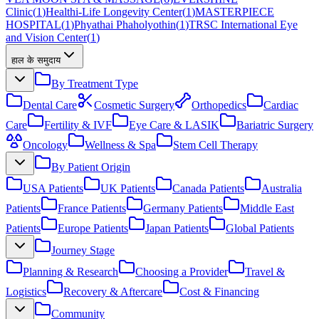
Clinic
(
1
)
Healthi-Life Longevity Center
(
1
)
MASTERPIECE
HOSPITAL
(
1
)
Phyathai Phaholyothin
(
1
)
TRSC International Eye
and Vision Center
(
1
)
हाल के समुदाय
By Treatment Type
Dental Care
Cosmetic Surgery
Orthopedics
Cardiac
Care
Fertility & IVF
Eye Care & LASIK
Bariatric Surgery
Oncology
Wellness & Spa
Stem Cell Therapy
By Patient Origin
USA Patients
UK Patients
Canada Patients
Australia
Patients
France Patients
Germany Patients
Middle East
Patients
Europe Patients
Japan Patients
Global Patients
Journey Stage
Planning & Research
Choosing a Provider
Travel &
Logistics
Recovery & Aftercare
Cost & Financing
Community