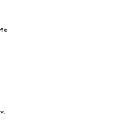
ों के
ास,