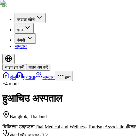
प्रदाता खोजें
ज्ञान
कंपनी
समुदाय
साइन इन करें
साइन अप करें
होम
प्रदाता
समुदाय
अन्य
+
4
more
हुआचिउ अस्पताल
Bangkok
,
Thailand
चिकित्सा उत्कृष्टता
Thai Medical and Wellness Tourism Association
विज्ञ
सेवाएँ और उपचार
(
25
)