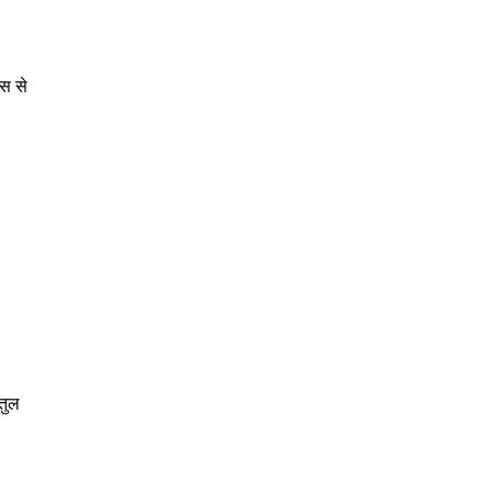
िस से
तुल