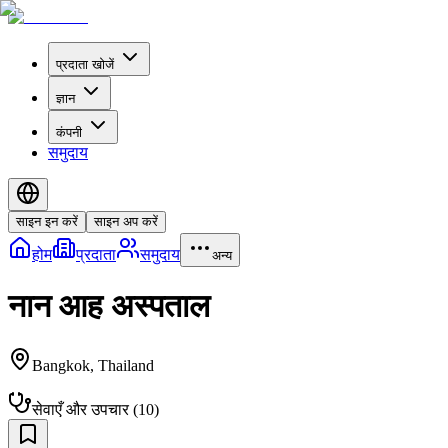
प्रदाता खोजें
ज्ञान
कंपनी
समुदाय
साइन इन करें
साइन अप करें
होम
प्रदाता
समुदाय
अन्य
नान आह अस्पताल
Bangkok
,
Thailand
सेवाएँ और उपचार
(
10
)