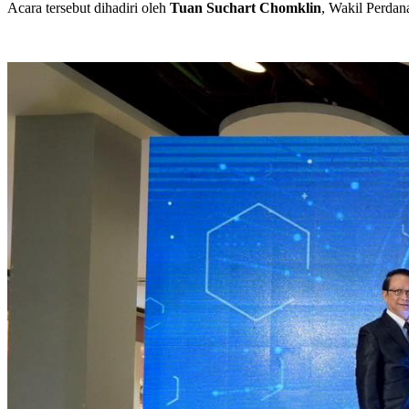
Acara tersebut dihadiri oleh
Tuan Suchart Chomklin
, Wakil Perda