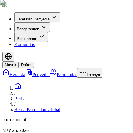
Temukan Penyedia
Pengetahuan
Perusahaan
Komunitas
Masuk
Daftar
Beranda
Penyedia
Komunitas
Lainnya
/
Berita
/
Berita Kesehatan Global
baca 2 menit
|
May 26, 2026