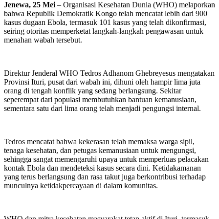
Jenewa, 25 Mei
– Organisasi Kesehatan Dunia (WHO) melaporkan
bahwa Republik Demokratik Kongo telah mencatat lebih dari 900
kasus dugaan Ebola, termasuk 101 kasus yang telah dikonfirmasi,
seiring otoritas memperketat langkah-langkah pengawasan untuk
menahan wabah tersebut.
Direktur Jenderal WHO Tedros Adhanom Ghebreyesus mengatakan
Provinsi Ituri, pusat dari wabah ini, dihuni oleh hampir lima juta
orang di tengah konflik yang sedang berlangsung. Sekitar
seperempat dari populasi membutuhkan bantuan kemanusiaan,
sementara satu dari lima orang telah menjadi pengungsi internal.
Tedros mencatat bahwa kekerasan telah memaksa warga sipil,
tenaga kesehatan, dan petugas kemanusiaan untuk mengungsi,
sehingga sangat memengaruhi upaya untuk memperluas pelacakan
kontak Ebola dan mendeteksi kasus secara dini. Ketidakamanan
yang terus berlangsung dan rasa takut juga berkontribusi terhadap
munculnya ketidakpercayaan di dalam komunitas.
WHO dan mitra kesehatan masyarakat tetap aktif di Ituri, termasuk