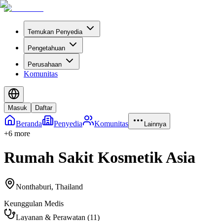
Temukan Penyedia
Pengetahuan
Perusahaan
Komunitas
Masuk
Daftar
Beranda
Penyedia
Komunitas
Lainnya
+
6
more
Rumah Sakit Kosmetik Asia
Nonthaburi
,
Thailand
Keunggulan Medis
Layanan & Perawatan
(
11
)