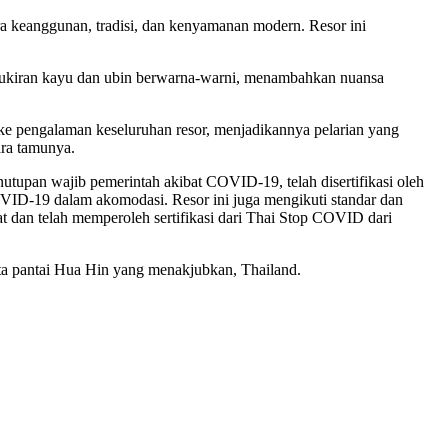
ara keanggunan, tradisi, dan kenyamanan modern. Resor ini
n ukiran kayu dan ubin berwarna-warni, menambahkan nuansa
k ke pengalaman keseluruhan resor, menjadikannya pelarian yang
ara tamunya.
utupan wajib pemerintah akibat COVID-19, telah disertifikasi oleh
COVID-19 dalam akomodasi. Resor ini juga mengikuti standar dan
dan telah memperoleh sertifikasi dari Thai Stop COVID dari
ota pantai Hua Hin yang menakjubkan, Thailand.