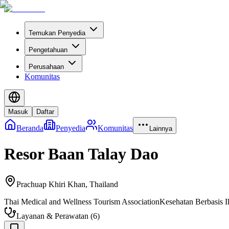
Temukan Penyedia
Pengetahuan
Perusahaan
Komunitas
Masuk
Daftar
Beranda
Penyedia
Komunitas
Lainnya
Resor Baan Talay Dao
Prachuap Khiri Khan
,
Thailand
Thai Medical and Wellness Tourism Association
Kesehatan Berbasis 
Layanan & Perawatan
(
6
)