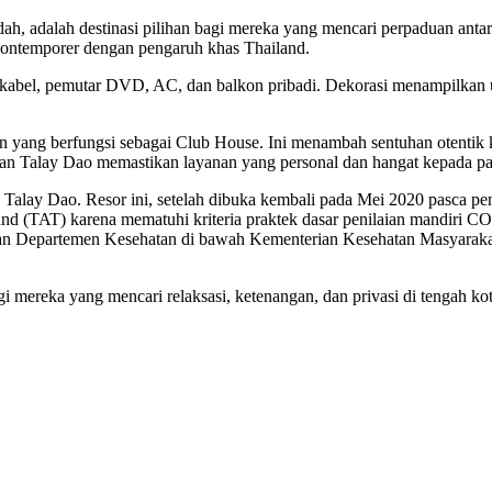
dah, adalah destinasi pilihan bagi mereka yang mencari perpaduan ant
kontemporer dengan pengaruh khas Thailand.
TV kabel, pemutar DVD, AC, dan balkon pribadi. Dekorasi menampilka
ahun yang berfungsi sebagai Club House. Ini menambah sentuhan otenti
 Baan Talay Dao memastikan layanan yang personal dan hangat kepada p
Talay Dao. Resor ini, setelah dibuka kembali pada Mei 2020 pasca pen
land (TAT) karena mematuhi kriteria praktek dasar penilaian mandiri 
dan Departemen Kesehatan di bawah Kementerian Kesehatan Masyarakat 
 mereka yang mencari relaksasi, ketenangan, dan privasi di tengah k