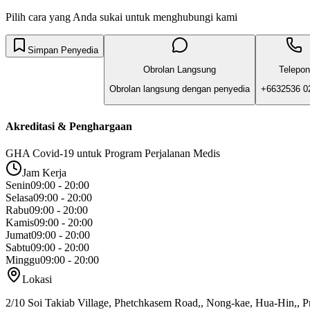
Pilih cara yang Anda sukai untuk menghubungi kami
Simpan Penyedia
Obrolan Langsung
Telepon
Obrolan langsung dengan penyedia
+6632536 0
Akreditasi & Penghargaan
GHA Covid-19 untuk Program Perjalanan Medis
Jam Kerja
Senin
09:00 - 20:00
Selasa
09:00 - 20:00
Rabu
09:00 - 20:00
Kamis
09:00 - 20:00
Jumat
09:00 - 20:00
Sabtu
09:00 - 20:00
Minggu
09:00 - 20:00
Lokasi
2/10 Soi Takiab Village, Phetchkasem Road,, Nong-kae, Hua-Hin,, P