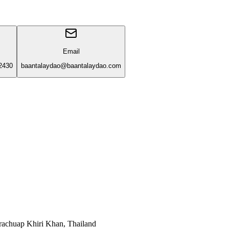
Email
2430
baantalaydao@baantalaydao.com
rachuap Khiri Khan, Thailand