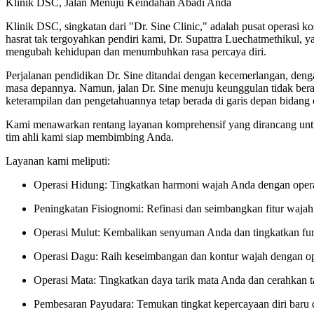
Klinik DSC, Jalan Menuju Keindahan Abadi Anda
Klinik DSC, singkatan dari "Dr. Sine Clinic," adalah pusat operasi k
hasrat tak tergoyahkan pendiri kami, Dr. Supattra Luechatmethikul, y
mengubah kehidupan dan menumbuhkan rasa percaya diri.
Perjalanan pendidikan Dr. Sine ditandai dengan kecemerlangan, deng
masa depannya. Namun, jalan Dr. Sine menuju keunggulan tidak berak
keterampilan dan pengetahuannya tetap berada di garis depan bidang
Kami menawarkan rentang layanan komprehensif yang dirancang untu
tim ahli kami siap membimbing Anda.
Layanan kami meliputi:
Operasi Hidung: Tingkatkan harmoni wajah Anda dengan opera
Peningkatan Fisiognomi: Refinasi dan seimbangkan fitur waja
Operasi Mulut: Kembalikan senyuman Anda dan tingkatkan fung
Operasi Dagu: Raih keseimbangan dan kontur wajah dengan op
Operasi Mata: Tingkatkan daya tarik mata Anda dan cerahkan 
Pembesaran Payudara: Temukan tingkat kepercayaan diri baru