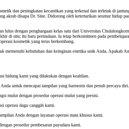
osmetik dan peningkatan kecantikan yang terkenal dan terletak di jant
ang akrab disapa Dr. Sine. Didorong oleh ketertarikan seumur hidup pa
an lulus dengan penghargaan kelas satu dari Universitas Chulalongkor
hir di situ; itu baru permulaan. Ia tetap berkomitmen pada pembelajar
 operasi kosmetik yang terus berkembang.
k memenuhi kebutuhan dan keinginan estetika unik Anda. Apakah And
si hidung kami yang dilakukan dengan keahlian.
h Anda untuk mencapai tampilan yang harmonis dan penuh percaya diri
si mulut dengan prosedur operasi mulut yang presisi.
si operasi dagu canggih kami.
tampilan Anda dengan layanan operasi mata khusus kami.
 dengan prosedur pembesaran payudara kami.